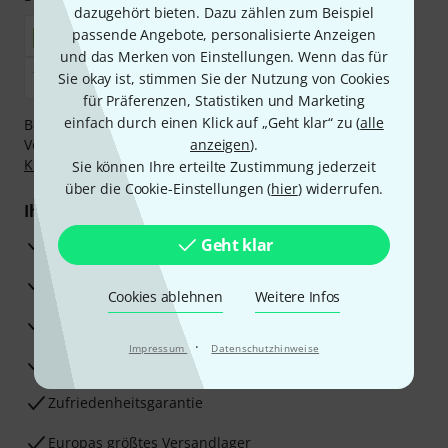
dazugehört bieten. Dazu zählen zum Beispiel
passende Angebote, personalisierte Anzeigen
und das Merken von Einstellungen. Wenn das für
Sie okay ist, stimmen Sie der Nutzung von Cookies
für Präferenzen, Statistiken und Marketing
einfach durch einen Klick auf „Geht klar“ zu (
alle
Bezahlen Sie vertraulich und sicher per Nachnahme,
Vorkasse, PayPal, Amazon Pay,
anzeigen
Klarna Sofort bezahlen
).
,
Klarna Ratenzahlung
oder Kreditkarte.
Sie können Ihre erteilte Zustimmung jederzeit
über die Cookie-Einstellungen (
hier
) widerrufen.
Ihre Vorteile
3 Jahre Thomann Garantie
Geht klar
30 Tage Money-Back-Garantie
Cookies ablehnen
Weitere Infos
Reparaturservice
·
Impressum
Datenschutzhinweise
Beratung durch Fachexperten
Zufriedenheitsgarantie
Europas größtes Versandlager