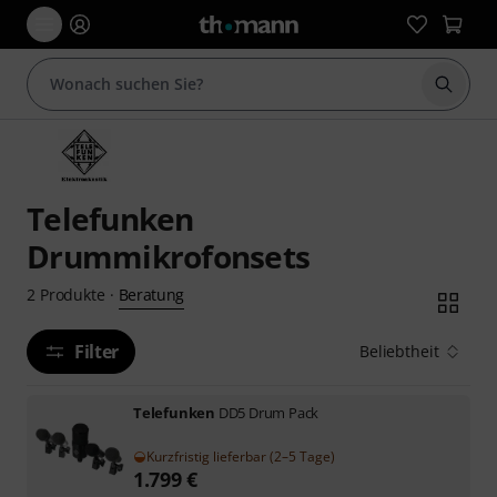
Suche 
Telefunken
Drummikrofonsets
Beratung
2
Produkte
·
Filter
Beliebtheit
Telefunken
DD5 Drum Pack
Kurzfristig lieferbar (2–5 Tage)
1.799
€