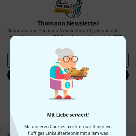
Thomann Newsletter
Abonniere den Thomann Newsletter und gewinne mit
etwas Glück einen von
50 Gutscheinen
über jeweils
50€
!
Inspirierende Beiträge
Deals
Thomann Insights
E-Mail-Adresse
*
Jetzt anmelden
Mit Klick auf „Jetzt anmelden“ stimmen Sie dem Erhalt von E-Mail-
Werbung und einer Messung des E-Mail-Nutzungsverhaltens zu. Die
Abmeldung ist jederzeit möglich. Weitere Informationen finden Sie in
unseren
Datenschutzhinweisen
.
* Pflichtfeld
Mit Liebe serviert!
Mit unseren Cookies möchten wir Ihnen ein
fluffiges Einkaufserlebnis mit allem was
Sicher einkaufen & bezahlen