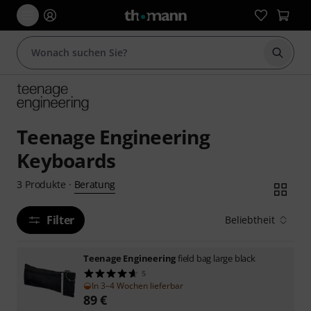
Suche 
Teenage Engineering
Keyboards
Beratung
3
Produkte
·
Filter
Beliebtheit
Teenage Engineering
field bag large black
5
In 3–4 Wochen lieferbar
89
€