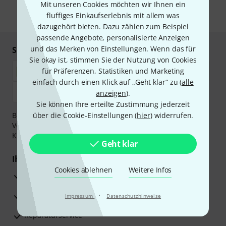
Mit unseren Cookies möchten wir Ihnen ein
fluffiges Einkaufserlebnis mit allem was
* Pflichtfeld
dazugehört bieten. Dazu zählen zum Beispiel
passende Angebote, personalisierte Anzeigen
und das Merken von Einstellungen. Wenn das für
Sicher einkaufen & bezahlen
Sie okay ist, stimmen Sie der Nutzung von Cookies
für Präferenzen, Statistiken und Marketing
einfach durch einen Klick auf „Geht klar“ zu (
alle
anzeigen
).
Sie können Ihre erteilte Zustimmung jederzeit
Bezahlen Sie vertraulich und sicher per Nachnahme,
über die Cookie-Einstellungen (
hier
) widerrufen.
Vorkasse, PayPal, Amazon Pay,
Klarna Sofort bezahlen
,
Klarna Ratenzahlung
oder Kreditkarte.
Geht klar
Ihre Vorteile
Cookies ablehnen
Weitere Infos
3 Jahre Thomann Garantie
30 Tage Money-Back-Garantie
·
Impressum
Datenschutzhinweise
Reparaturservice