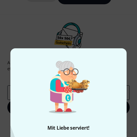
Thomann Newsletter
Abonniere den Thomann Newsletter und gewinne mit
etwas Glück einen von
50 Gutscheinen
über jeweils
50€
!
Inspirierende Beiträge
Deals
Thomann Insights
E-Mail-Adresse
*
Jetzt anmelden
Mit Klick auf „Jetzt anmelden“ stimmen Sie dem Erhalt von E-Mail-
Werbung und einer Messung des E-Mail-Nutzungsverhaltens zu. Die
Mit Liebe serviert!
Abmeldung ist jederzeit möglich. Weitere Informationen finden Sie in
unseren
Datenschutzhinweisen
.