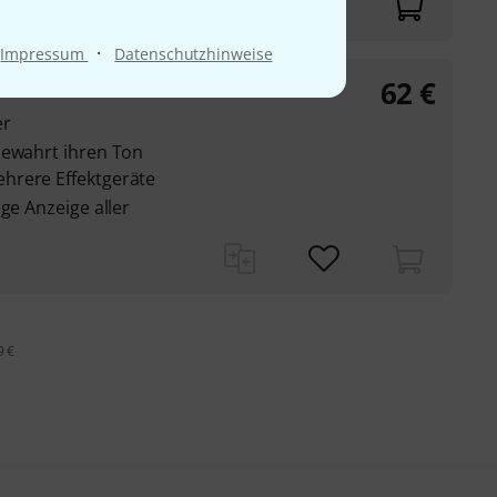
·
Impressum
Datenschutzhinweise
62
€
Buffe B-Stock
er
bewahrt ihren Ton
hrere Effektgeräte
ge Anzeige aller
9 €