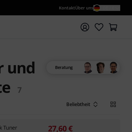
Kontakt
Über uns
DE / €
e mit Suchwort {searchTerm} starten
r und
Beratung
te
7
Beliebtheit
27,60
€
k Tuner