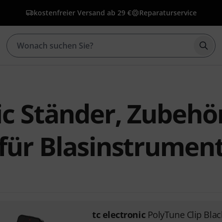
kostenfreier Versand ab 29 €
Reparaturservice
Such
nic Ständer, Zubehö
 für Blasinstrumen
tc electronic
PolyTune Clip Blac