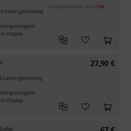
30-Tage-Bestpreis
:
31
€
-11%
6 Saiten gleichzeitig
Stimmgenauigkeit
res Display
27,90
€
er
 Saiten gleichzeitig
Stimmgenauigkeit
res Display
67
€
Buffer