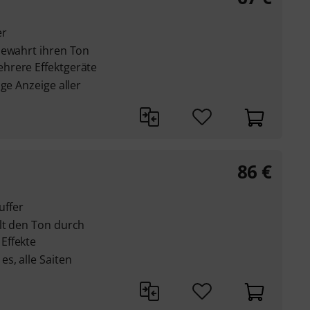
er
bewahrt ihren Ton
hrere Effektgeräte
ge Anzeige aller
86
€
uffer
lt den Ton durch
Effekte
s, alle Saiten