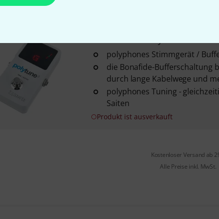
Sofort lieferbar
tc electronic
PolyTune 3 Tuner/
polyphones Stimmgerät / Buff
die Bonafide-Bufferschaltung 
durch lange Kabelwege und me
polyphones Tuning - gleichzeiti
Saiten
Produkt ist ausverkauft
Kostenloser Versand ab 2
Alle Preise inkl. MwSt.