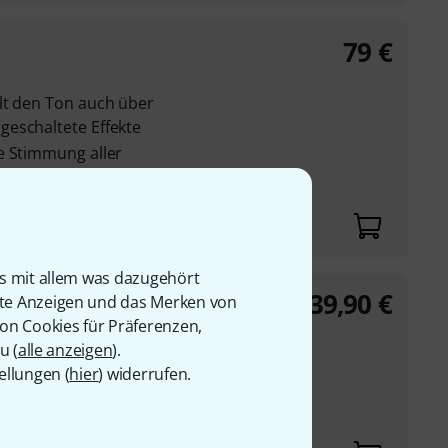
79
€
lt den Ton auch über
eschaltete Effekte
e Stimmung aller
is mit allem was dazugehört
39,90
€
r
rte Anzeigen und das Merken von
von Cookies für Präferenzen,
u (
alle anzeigen
).
res Display
ellungen (
hier
) widerrufen.
ängig von der
optimale Ablesbarkeit
 0,02 Cent