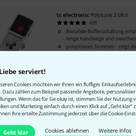
tc electronic
Polytune 3 Mini
488
Bonafide-Bufferschaltung erhä
lange Kabelwege und zwischeng
polyphones Stimmen - zeigt di
Saiten gleichzeitig an
True Bypass
Liebe serviert!
Sofort lieferbar
seren Cookies möchten wir Ihnen ein fluffiges Einkaufserlebn
tc electronic
UniTune Clip Tune
n. Dazu zählen zum Beispiel passende Angebote, personalisie
llungen. Wenn das für Sie okay ist, stimmen Sie der Nutzung 
550
tiken und Marketing einfach durch einen Klick auf „Geht klar“ z
extrem helles und gut ablesba
nnen Ihre erteilte Zustimmung jederzeit über die Cookie-Einst
adaptives Display sorgt unabh
Position des UniTune Clip für 
Cookies ablehnen
Weitere Infos
Genauigkeit: Strobe-Modus +/-
Geht klar