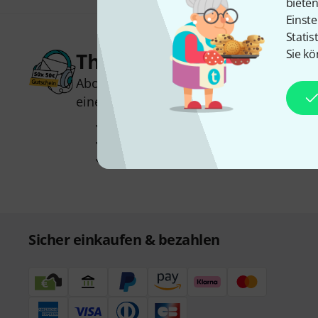
biete
Einste
Statis
Sie kö
Thomann Newsletter
Abonniere den Thomann Newsletter und
einen von
50 Gutscheinen
über jeweils
Inspirierende Beiträge
Deals
Thomann Insights
Sicher einkaufen & bezahlen