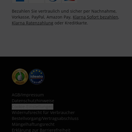
Bezahlen Sie vertraulich und sicher per Nachnahme,
Vorkasse, PayPal, Amazon Pay,
Klarna Sofort bezahlen
,
Klarna Ratenzahlung
oder Kreditkarte.
AGB
/
Impressum
Datenschutzhinweise
Cookie-Einstellungen
Widerrufsrecht für Verbraucher
Bestellvorgang/Vertragsabschluss
Mängelhaftungsrecht
Erklärung zur Barrierefreiheit