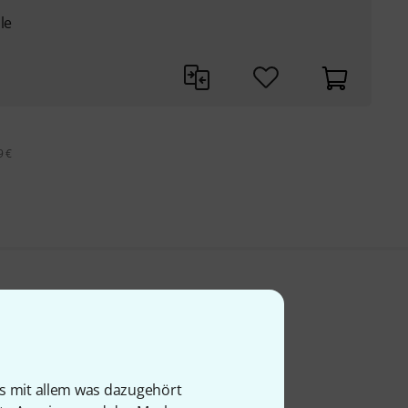
le
9 €
is mit allem was dazugehört