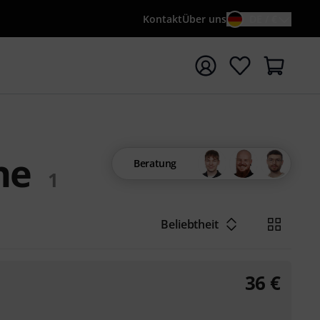
Kontakt
Über uns
DE / €
e mit Suchwort {searchTerm} starten
ne
Beratung
1
Beliebtheit
36
€