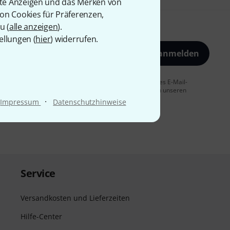
rte Anzeigen und das Merken von
von Cookies für Präferenzen,
u (
alle anzeigen
).
ellungen (
hier
) widerrufen.
Jetzt anmelden
 Sie dem Erhalt von E-Mail-Werbung und einer Messung des E-Mail-
t jederzeit möglich. Weitere Informationen finden Sie in unseren
·
Impressum
Datenschutzhinweise
Service
Versandkosten und Lieferzeiten
Hilfe-Center