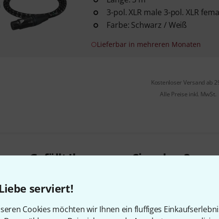
3-pol. XLR male 3-pol. XLR fema
Farbe: Schwarz / Weiß
Lieferbar in mehreren Monaten
Kostenloser Versand ab 2
Alle Preise inkl. MwSt.
Gefällt Ihnen, was Sie sehen?
Liebe serviert!
Teilen
Hilfe & Feedback
seren Cookies möchten wir Ihnen ein fluffiges Einkaufserlebn