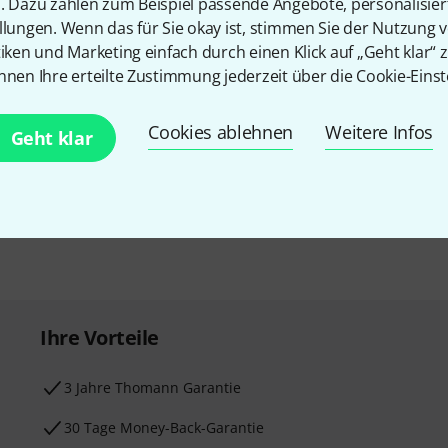
n. Dazu zählen zum Beispiel passende Angebote, personalisie
llungen. Wenn das für Sie okay ist, stimmen Sie der Nutzung 
tiken und Marketing einfach durch einen Klick auf „Geht klar“ z
nnen Ihre erteilte Zustimmung jederzeit über die Cookie-Einst
E-Mail-Adresse
*
 gewinne mit etwas Glück
Cookies ablehnen
Weitere Infos
Geht klar
50€
!
Mit Klick auf „Jetzt anmelden“ stimmen
Nutzungsverhaltens zu. Die Abmeldung is
Datenschutzhinweisen
.
* Pflichtfeld
Ihre Vorteile
3 Jahre Thomann Garantie
30 Tage Money-Back-Garantie