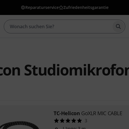
Reparaturservice
Zufriedenheitsgarantie
Such
con Studiomikrofo
TC-Helicon
GoXLR MIC CABLE
3
Länge: 3 m