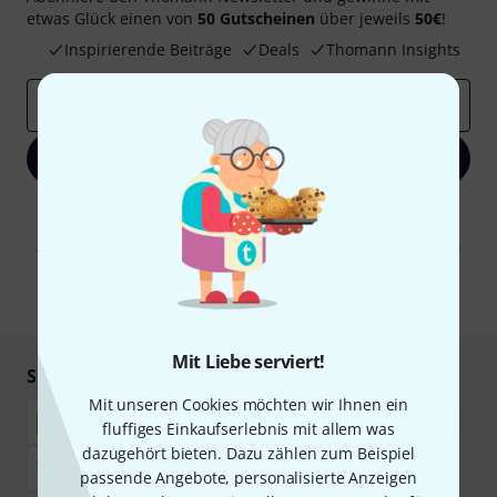
etwas Glück einen von
50 Gutscheinen
über jeweils
50€
!
Inspirierende Beiträge
Deals
Thomann Insights
E-Mail-Adresse
*
Jetzt anmelden
Mit Klick auf „Jetzt anmelden“ stimmen Sie dem Erhalt von E-Mail-
Werbung und einer Messung des E-Mail-Nutzungsverhaltens zu. Die
Abmeldung ist jederzeit möglich. Weitere Informationen finden Sie in
unseren
Datenschutzhinweisen
.
* Pflichtfeld
Mit Liebe serviert!
Sicher einkaufen & bezahlen
Mit unseren Cookies möchten wir Ihnen ein
fluffiges Einkaufserlebnis mit allem was
dazugehört bieten. Dazu zählen zum Beispiel
passende Angebote, personalisierte Anzeigen