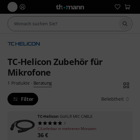
Suche 
TC-Helicon Zubehör für
Mikrofone
Beratung
1
Produkte
·
Filter
Beliebtheit
TC-Helicon
GoXLR MIC CABLE
3
Lieferbar in mehreren Monaten
36
€