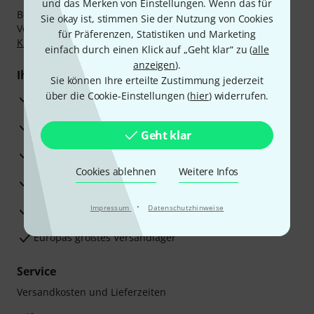
und das Merken von Einstellungen. Wenn das für
Bezahlen Sie vertraulich und sicher per Nachnahme,
Sie okay ist, stimmen Sie der Nutzung von Cookies
Vorkasse, PayPal, Amazon Pay,
Klarna Sofort bezahlen
,
für Präferenzen, Statistiken und Marketing
Klarna Ratenzahlung
oder Kreditkarte.
einfach durch einen Klick auf „Geht klar“ zu (
alle
anzeigen
).
Ihre Vorteile
Sie können Ihre erteilte Zustimmung jederzeit
über die Cookie-Einstellungen (
hier
) widerrufen.
3 Jahre Thomann Garantie
30 Tage Money-Back-Garantie
Geht klar
Reparaturservice
Cookies ablehnen
Weitere Infos
Beratung durch Fachexperten
·
Zufriedenheitsgarantie
Impressum
Datenschutzhinweise
Europas größtes Versandlager
Service
Versandkosten und Lieferzeiten