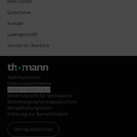
Hilfe-Center
Gutscheine
Kontakt
Ladengeschäft
Service im Überblick
AGB
/
Impressum
Datenschutzhinweise
Cookie-Einstellungen
Widerrufsrecht für Verbraucher
Bestellvorgang/Vertragsabschluss
Mängelhaftungsrecht
Erklärung zur Barrierefreiheit
Vertrag widerrufen