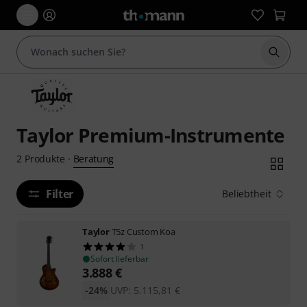
Suche 
Taylor Premium-Instrumente
Beratung
2
Produkte
·
Filter
Beliebtheit
Taylor
T5z Custom Koa
1
Sofort lieferbar
3.888
€
-24%
UVP:
5.115,81
€