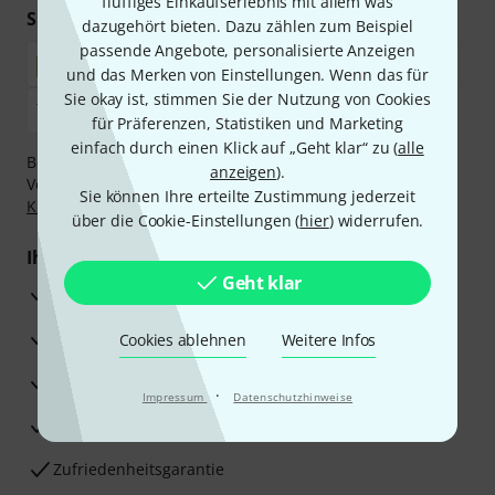
fluffiges Einkaufserlebnis mit allem was
Sicher einkaufen & bezahlen
dazugehört bieten. Dazu zählen zum Beispiel
passende Angebote, personalisierte Anzeigen
und das Merken von Einstellungen. Wenn das für
Sie okay ist, stimmen Sie der Nutzung von Cookies
für Präferenzen, Statistiken und Marketing
einfach durch einen Klick auf „Geht klar“ zu (
alle
Bezahlen Sie vertraulich und sicher per Nachnahme,
anzeigen
).
Vorkasse, PayPal, Amazon Pay,
Klarna Sofort bezahlen
,
Sie können Ihre erteilte Zustimmung jederzeit
Klarna Ratenzahlung
oder Kreditkarte.
über die Cookie-Einstellungen (
hier
) widerrufen.
Ihre Vorteile
Geht klar
3 Jahre Thomann Garantie
30 Tage Money-Back-Garantie
Cookies ablehnen
Weitere Infos
Reparaturservice
·
Impressum
Datenschutzhinweise
Beratung durch Fachexperten
Zufriedenheitsgarantie