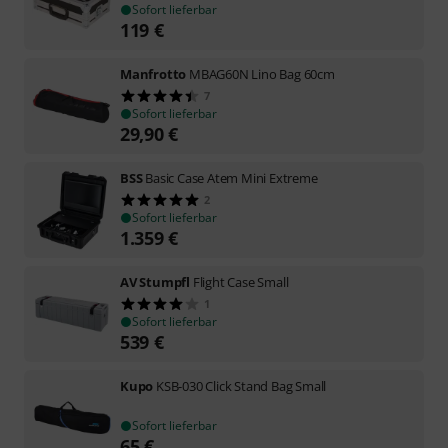
Sofort lieferbar
119
€
Manfrotto
MBAG60N Lino Bag 60cm
7
Sofort lieferbar
29,90
€
BSS
Basic Case Atem Mini Extreme
2
Sofort lieferbar
1.359
€
AV Stumpfl
Flight Case Small
1
Sofort lieferbar
539
€
Kupo
KSB-030 Click Stand Bag Small
Sofort lieferbar
65
€