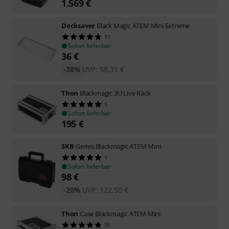
1.569
€
Decksaver
Black Magic ATEM Mini Extreme
11
Sofort lieferbar
36
€
-38%
UVP:
58,31
€
Thon
Blackmagic 3U Live Rack
5
Sofort lieferbar
195
€
SKB
iSeries Blackmagic ATEM Mini
1
Sofort lieferbar
98
€
-20%
UVP:
122,50
€
Thon
Case Blackmagic ATEM Mini
26