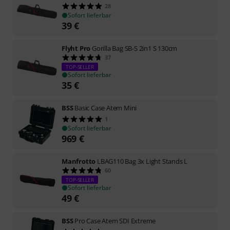
28
Sofort lieferbar
39
€
Flyht Pro
Gorilla Bag SB-S 2in1 S 130cm
37
TOP-SELLER
Sofort lieferbar
35
€
BSS
Basic Case Atem Mini
1
Sofort lieferbar
969
€
Manfrotto
LBAG110 Bag 3x Light Stands L
60
TOP-SELLER
Sofort lieferbar
49
€
BSS
Pro Case Atem SDI Extreme