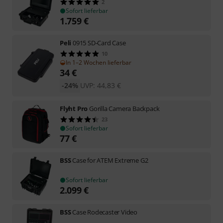
2
Sofort lieferbar
1.759
€
Peli
0915 SD-Card Case
10
In 1–2 Wochen lieferbar
34
€
-24%
UVP:
44,83
€
Flyht Pro
Gorilla Camera Backpack
23
Sofort lieferbar
77
€
BSS
Case for ATEM Extreme G2
Sofort lieferbar
2.099
€
BSS
Case Rodecaster Video