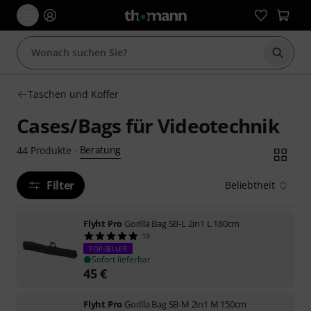
Suche 
Taschen und Koffer
Cases/Bags für Videotechnik
Beratung
44
Produkte
·
Filter
Beliebtheit
Flyht Pro
Gorilla Bag SB-L 2in1 L 180cm
19
TOP-SELLER
Sofort lieferbar
45
€
Flyht Pro
Gorilla Bag SB-M 2in1 M 150cm