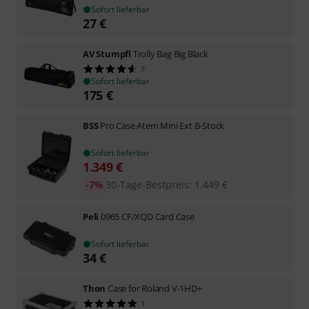
Sofort lieferbar
27
€
AV Stumpfl
Trolly Bag Big Black
7
Sofort lieferbar
175
€
BSS
Pro Case Atem Mini Ext B-Stock
Sofort lieferbar
1.349
€
-7%
30-Tage-Bestpreis
:
1.449
€
Peli
0965 CF/XQD Card Case
Sofort lieferbar
34
€
Thon
Case for Roland V-1HD+
1