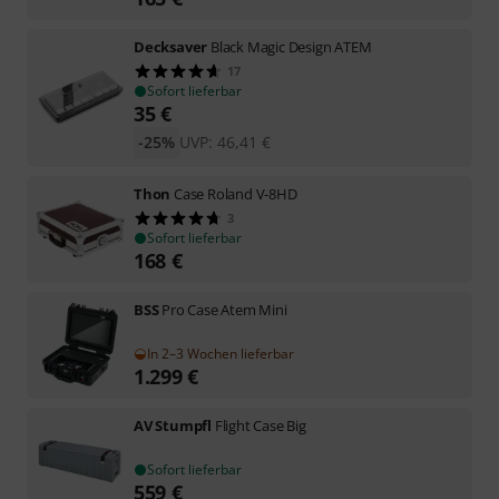
Decksaver
Black Magic Design ATEM
17
Sofort lieferbar
35
€
-25%
UVP:
46,41
€
Thon
Case Roland V-8HD
3
Sofort lieferbar
168
€
BSS
Pro Case Atem Mini
In 2–3 Wochen lieferbar
1.299
€
AV Stumpfl
Flight Case Big
Sofort lieferbar
559
€