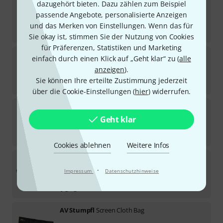
Manfrotto
LL LRCASE1025 Rigid Case
dazugehört bieten. Dazu zählen zum Beispiel
passende Angebote, personalisierte Anzeigen
2
Sofort lieferbar
und das Merken von Einstellungen. Wenn das für
97
€
Sie okay ist, stimmen Sie der Nutzung von Cookies
für Präferenzen, Statistiken und Marketing
AV Stumpfl
Trolly Bag Small Black
einfach durch einen Klick auf „Geht klar“ zu (
alle
7
anzeigen
).
Sofort lieferbar
Sie können Ihre erteilte Zustimmung jederzeit
169
€
über die Cookie-Einstellungen (
hier
) widerrufen.
Flyht Pro
Transport Bag Display 50"
Geht klar
Sofort lieferbar
89
€
Cookies ablehnen
Weitere Infos
Kupo
KSB-036 Snap Stand Bag Big
·
Impressum
Datenschutzhinweise
Auf Anfrage
79
€
AV Stumpfl
Screen Cloth Bag