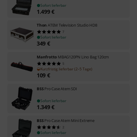
Sofort lieferbar
1.499
€
Thon
ATEM Television Studio HD8
7
Sofort lieferbar
349
€
Manfrotto
MBAG120PN Lino Bag 120cm
5
Kurzfristig lieferbar (2–5 Tage)
109
€
BSS
Pro Case Atem SDI
Sofort lieferbar
1.349
€
BSS
Pro Case Atem Mini Extreme
2
Sofort lieferbar