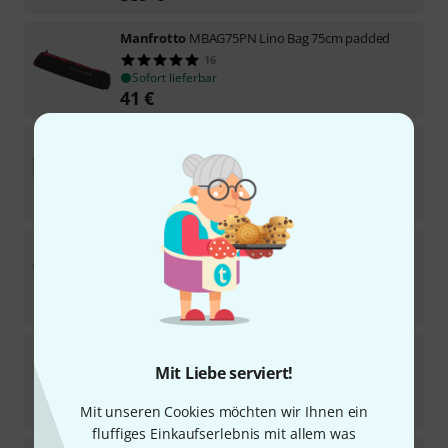
Manfrotto
MBAG75PN Lino Bag 75cm padded
16
Sofort lieferbar
41
€
Thon
Case Roland V-1HD
3
Sofort lieferbar
108
€
Thon
Case Blackmagic Design Panel
4
Sofort lieferbar
274
€
Flyht Pro
WP Safe Box ATEM Bundle
Mit Liebe serviert!
Sofort lieferbar
94
€
Mit unseren Cookies möchten wir Ihnen ein
fluffiges Einkaufserlebnis mit allem was