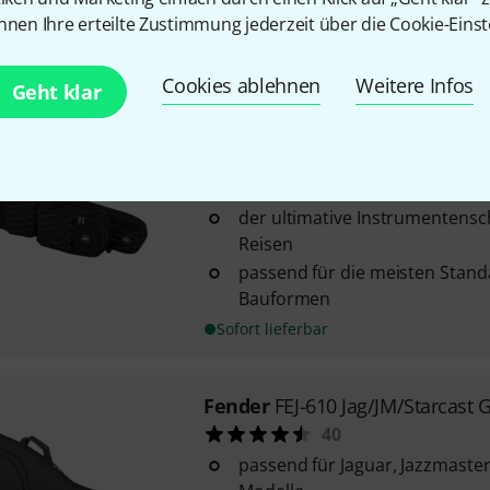
aus wetterfesten Materialien
nnen Ihre erteilte Zustimmung jederzeit über die Cookie-Einst
Sofort lieferbar
Cookies ablehnen
Weitere Infos
Geht klar
Thomann
SafeCase 80 E-Guitar
204
von Music Area exklusiv für T
der ultimative Instrumentensc
Reisen
passend für die meisten Stand
Bauformen
Sofort lieferbar
Fender
FEJ-610 Jag/JM/Starcast 
40
passend für Jaguar, Jazzmaste