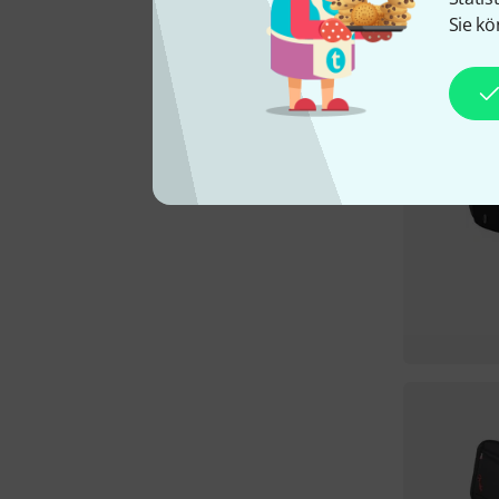
Sie kö