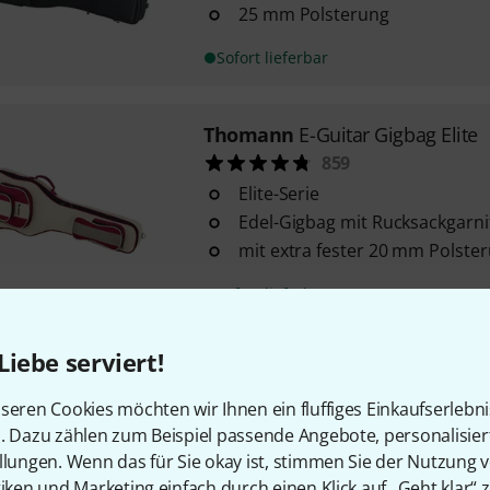
25 mm Polsterung
Sofort lieferbar
Thomann
E-Guitar Gigbag Elite
859
Elite-Serie
Edel-Gigbag mit Rucksackgarni
mit extra fester 20 mm Polste
Sofort lieferbar
Liebe serviert!
Harley Benton
Junior E-Guitar 
48
seren Cookies möchten wir Ihnen ein fluffiges Einkaufserlebn
bestehend aus Gigbag, Clip Tu
n. Dazu zählen zum Beispiel passende Angebote, personalisie
Plektrenset
llungen. Wenn das für Sie okay ist, stimmen Sie der Nutzung 
mit 5 mm Polsterung
tiken und Marketing einfach durch einen Klick auf „Geht klar“ z