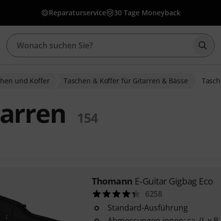
Reparaturservice
30 Tage Moneyback
Such
hen und Koffer
Taschen & Koffer für Gitarren & Bässe
Tasch
tarren
154
Thomann
E-Guitar Gigbag Eco
6258
Standard-Ausführung
Abmessungen innen: ca. (L x B x