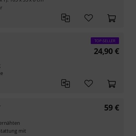
r
TOP-SELLER
24,90
€
g
ge
59
€
r
iernähten
stattung mit