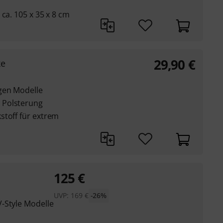
ca. 105 x 35 x 8 cm
29,90
€
xe
gen Modelle
 Polsterung
stoff für extrem
125
€
UVP:
169
€
-26%
-Style Modelle