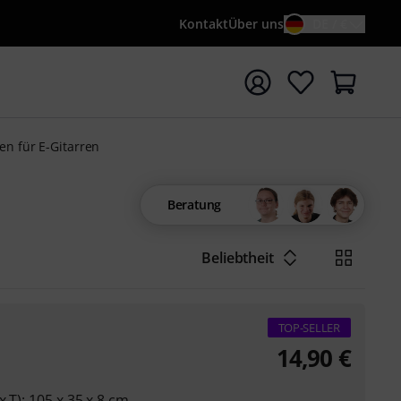
Kontakt
Über uns
DE / €
e mit Suchwort {searchTerm} starten
en für E-Gitarren
Beratung
Beliebtheit
TOP-SELLER
14,90
€
 T): 105 x 35 x 8 cm