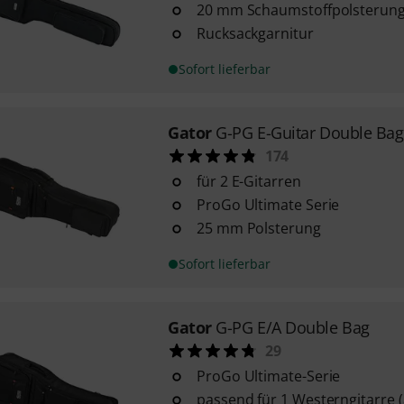
20 mm Schaumstoffpolsterun
Rucksackgarnitur
Sofort lieferbar
Gator
G-PG E-Guitar Double Bag
174
für 2 E-Gitarren
ProGo Ultimate Serie
25 mm Polsterung
Sofort lieferbar
Gator
G-PG E/A Double Bag
29
ProGo Ultimate-Serie
passend für 1 Westerngitarre (