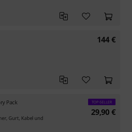
144
€
ory Pack
TOP-SELLER
29,90
€
ner, Gurt, Kabel und