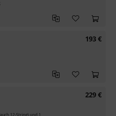
g
193
€
229
€
auch 12-String) und 1