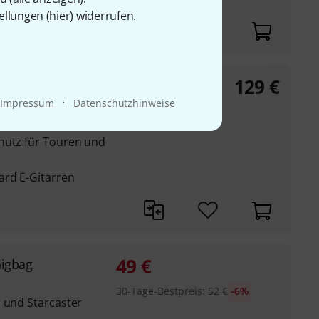
ellungen (
hier
) widerrufen.
129
€
 Bag
·
Impressum
Datenschutzhinweise
homann entwickelt
hutz für Touren und
ard E-Gitarren
49
€
Gigbag
30-Tage-Bestpreis
:
52
€
-6%
r und Starcaster