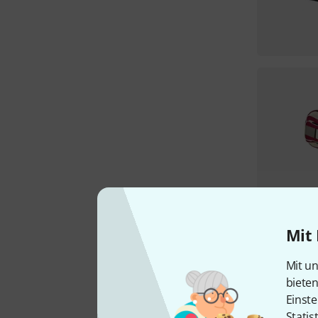
Mit 
Mit un
biete
Einste
Statis