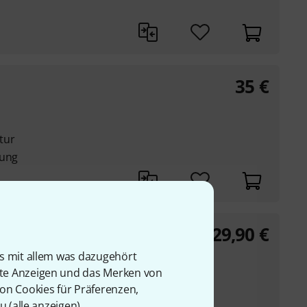
35
€
tur
rung
29,90
€
Accessory Pack
is mit allem was dazugehört
ner, Gurt, Kabel und
rte Anzeigen und das Merken von
von Cookies für Präferenzen,
u (
alle anzeigen
).