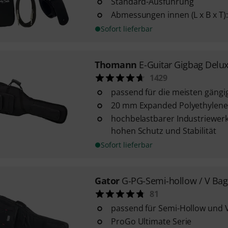
Standard-Ausführung
Abmessungen innen (L x B x T): 
Sofort lieferbar
Thomann
E-Guitar Gigbag Delu
1429
passend für die meisten gängi
20 mm Expanded Polyethylene
hochbelastbarer Industriewerk
hohen Schutz und Stabilität
Sofort lieferbar
Gator
G-PG-Semi-hollow / V Bag
81
passend für Semi-Hollow und V
ProGo Ultimate Serie