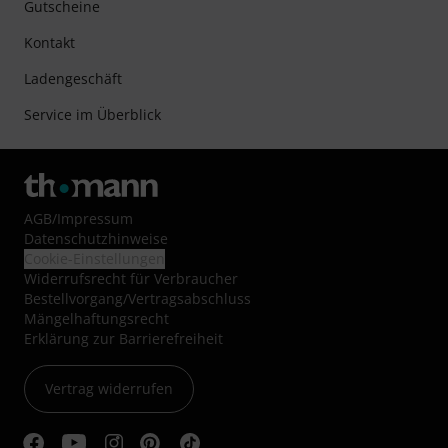
Gutscheine
Kontakt
Ladengeschäft
Service im Überblick
AGB
/
Impressum
Datenschutzhinweise
Cookie-Einstellungen
Widerrufsrecht für Verbraucher
Bestellvorgang/Vertragsabschluss
Mängelhaftungsrecht
Erklärung zur Barrierefreiheit
Vertrag widerrufen