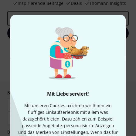
Inspirierende Beiträge
Deals
Thomann Insights
E-Mail-Adresse
*
Jetzt anmelden
Mit Klick auf „Jetzt anmelden“ stimmen Sie dem Erhalt von E-Mail-
Werbung und einer Messung des E-Mail-Nutzungsverhaltens zu. Die
Abmeldung ist jederzeit möglich. Weitere Informationen finden Sie in
unseren
Datenschutzhinweisen
.
* Pflichtfeld
Sicher einkaufen & bezahlen
Mit Liebe serviert!
Mit unseren Cookies möchten wir Ihnen ein
fluffiges Einkaufserlebnis mit allem was
dazugehört bieten. Dazu zählen zum Beispiel
passende Angebote, personalisierte Anzeigen
Bezahlen Sie vertraulich und sicher per Nachnahme,
und das Merken von Einstellungen. Wenn das für