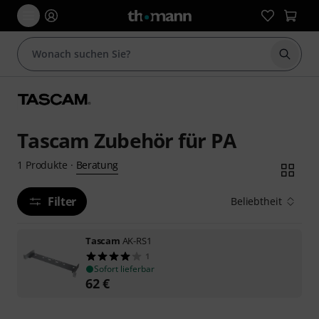
Suche 
Tascam Zubehör für PA
Beratung
1
Produkte
·
Filter
Beliebtheit
Tascam
AK-RS1
1
Sofort lieferbar
62
€