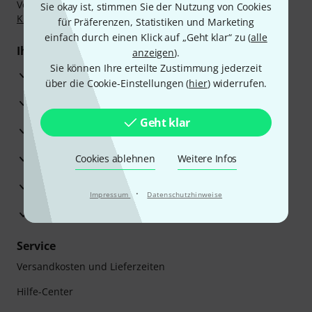
Vorkasse, PayPal, Amazon Pay,
Klarna Sofort bezahlen
,
Sie okay ist, stimmen Sie der Nutzung von Cookies
Klarna Ratenzahlung
oder Kreditkarte.
für Präferenzen, Statistiken und Marketing
einfach durch einen Klick auf „Geht klar“ zu (
alle
Ihre Vorteile
anzeigen
).
Sie können Ihre erteilte Zustimmung jederzeit
3 Jahre Thomann Garantie
über die Cookie-Einstellungen (
hier
) widerrufen.
30 Tage Money-Back-Garantie
Geht klar
Reparaturservice
Beratung durch Fachexperten
Cookies ablehnen
Weitere Infos
Zufriedenheitsgarantie
·
Impressum
Datenschutzhinweise
Europas größtes Versandlager
Service
Versandkosten und Lieferzeiten
Hilfe-Center