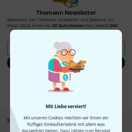
Thomann Newsletter
Abonniere den Thomann Newsletter und gewinne mit
etwas Glück einen von
50 Gutscheinen
über jeweils
50€
!
Inspirierende Beiträge
Deals
Thomann Insights
E-Mail-Adresse
*
Jetzt anmelden
Mit Klick auf „Jetzt anmelden“ stimmen Sie dem Erhalt von E-Mail-
Werbung und einer Messung des E-Mail-Nutzungsverhaltens zu. Die
Abmeldung ist jederzeit möglich. Weitere Informationen finden Sie in
unseren
Datenschutzhinweisen
.
* Pflichtfeld
Mit Liebe serviert!
Mit unseren Cookies möchten wir Ihnen ein
Sicher einkaufen & bezahlen
fluffiges Einkaufserlebnis mit allem was
dazugehört bieten. Dazu zählen zum Beispiel