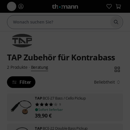
Suche 
TAP Zubehör für Kontrabass
Beratung
2
Produkte
·
Filter
Beliebtheit
TAP
BCE-27 Bass / Cello Pickup
9
Sofort lieferbar
39,90
€
TAP
BCE-22 Double Bass Pickup