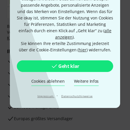
passende Angebote, personalisierte Anzeigen
und das Merken von Einstellungen. Wenn das für
Sie okay ist, stimmen Sie der Nutzung von Cookies
für Präferenzen, Statistiken und Marketing
Bezahlen Sie vertraulich und sicher per Nachnahme,
einfach durch einen Klick auf „Geht klar“ zu (
alle
Vorkasse, PayPal, Amazon Pay,
Klarna Sofort bezahlen
,
anzeigen
).
Klarna Ratenzahlung
oder Kreditkarte.
Sie können Ihre erteilte Zustimmung jederzeit
über die Cookie-Einstellungen (
hier
) widerrufen.
Ihre Vorteile
3 Jahre Thomann Garantie
Geht klar
30 Tage Money-Back-Garantie
Cookies ablehnen
Weitere Infos
Reparaturservice
Beratung durch Fachexperten
·
Impressum
Datenschutzhinweise
Zufriedenheitsgarantie
Europas größtes Versandlager