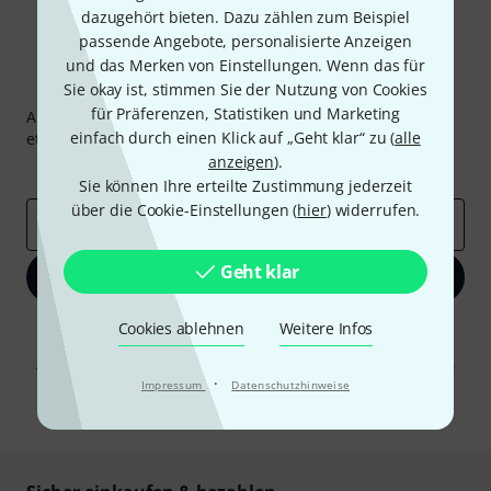
dazugehört bieten. Dazu zählen zum Beispiel
passende Angebote, personalisierte Anzeigen
und das Merken von Einstellungen. Wenn das für
Thomann Newsletter
Sie okay ist, stimmen Sie der Nutzung von Cookies
für Präferenzen, Statistiken und Marketing
Abonniere den Thomann Newsletter und gewinne mit
einfach durch einen Klick auf „Geht klar“ zu (
alle
etwas Glück einen von
50 Gutscheinen
über jeweils
50€
!
anzeigen
).
Inspirierende Beiträge
Deals
Thomann Insights
Sie können Ihre erteilte Zustimmung jederzeit
über die Cookie-Einstellungen (
hier
) widerrufen.
E-Mail-Adresse
*
Geht klar
Jetzt anmelden
Cookies ablehnen
Weitere Infos
Mit Klick auf „Jetzt anmelden“ stimmen Sie dem Erhalt von E-Mail-
Werbung und einer Messung des E-Mail-Nutzungsverhaltens zu. Die
Abmeldung ist jederzeit möglich. Weitere Informationen finden Sie in
unseren
Datenschutzhinweisen
·
.
Impressum
Datenschutzhinweise
* Pflichtfeld