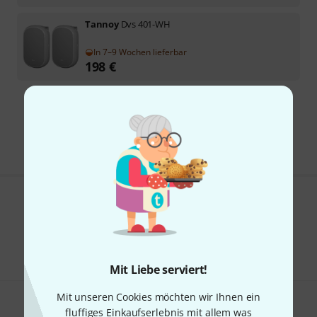
Tannoy
Dvs 401-WH
In 7–9 Wochen lieferbar
198
€
Kostenloser Versand ab 29 €
Alle Preise inkl. MwSt.
Gefällt Ihnen, was Sie sehen?
Teilen
Hilfe & Feedback
Mit Liebe serviert!
Mit unseren Cookies möchten wir Ihnen ein
fluffiges Einkaufserlebnis mit allem was