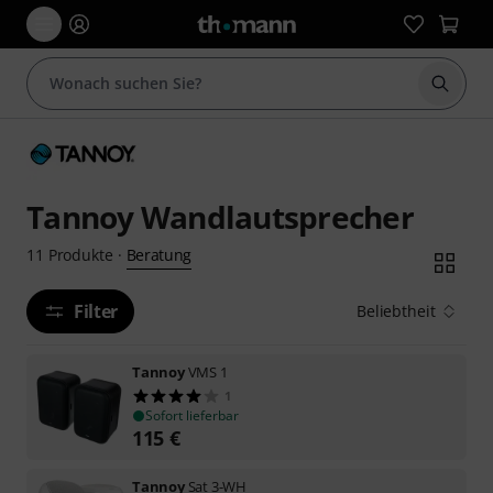
Suche 
Tannoy Wandlautsprecher
Beratung
11
Produkte
·
Filter
Beliebtheit
Tannoy
VMS 1
1
Sofort lieferbar
115
€
Tannoy
Sat 3-WH