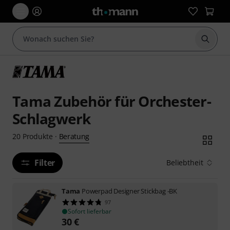
Suche 
Tama Zubehör für Orchester-
Schlagwerk
Beratung
20
Produkte
·
Filter
Beliebtheit
Tama
Powerpad Designer Stickbag -BK
97
Sofort lieferbar
30
€