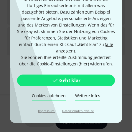
Tama
Vivid Collection Stick Bag PxV
fluffiges Einkaufserlebnis mit allem was
1
dazugehört bieten. Dazu zählen zum Beispiel
Sofort lieferbar
22,50
€
passende Angebote, personalisierte Anzeigen
und das Merken von Einstellungen. Wenn das für
Sie okay ist, stimmen Sie der Nutzung von Cookies
Tama
Vivid Collection Stick Bag BxW
für Präferenzen, Statistiken und Marketing
Sofort lieferbar
einfach durch einen Klick auf „Geht klar“ zu (
alle
22,50
€
anzeigen
).
Sie können Ihre erteilte Zustimmung jederzeit
über die Cookie-Einstellungen (
hier
) widerrufen.
Kostenloser Versand ab 29 €
Alle Preise inkl. MwSt.
Geht klar
Cookies ablehnen
Weitere Infos
Gefällt Ihnen, was Sie sehen?
·
Impressum
Datenschutzhinweise
Teilen
Hilfe & Feedback