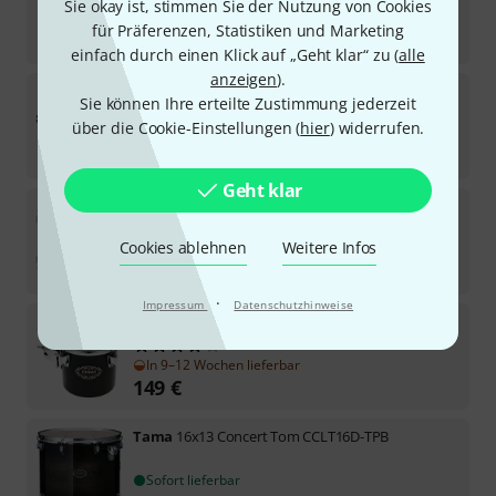
Sie okay ist, stimmen Sie der Nutzung von Cookies
Sofort lieferbar
für Präferenzen, Statistiken und Marketing
219
€
einfach durch einen Klick auf „Geht klar“ zu (
alle
anzeigen
).
Tama
10x08 Concert Tom CSLT10A-TBF
Sie können Ihre erteilte Zustimmung jederzeit
über die Cookie-Einstellungen (
hier
) widerrufen.
Lieferbar in mehreren Monaten
179
€
Geht klar
Tama
12x10 Concert Tom CCLT12D-TPB
Cookies ablehnen
Weitere Infos
Mittelfristig lieferbar (ca. 1–2 Wochen)
209
€
·
Impressum
Datenschutzhinweise
Tama
06x06 Concert Tom CSLT6A-TBF
4
In 9–12 Wochen lieferbar
149
€
Tama
16x13 Concert Tom CCLT16D-TPB
Sofort lieferbar