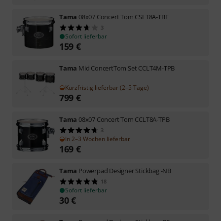
Tama
08x07 Concert Tom CSLT8A-TBF
3
Sofort lieferbar
159
€
Tama
Mid ConcertTom Set CCLT4M-TPB
Kurzfristig lieferbar (2–5 Tage)
799
€
Tama
08x07 Concert Tom CCLT8A-TPB
3
In 2–3 Wochen lieferbar
169
€
Tama
Powerpad Designer Stickbag -NB
18
Sofort lieferbar
30
€