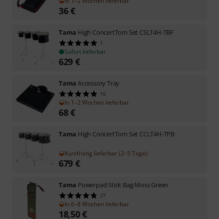
In 1–2 Wochen lieferbar
36
€
Tama
High ConcertTom Set CSLT4H-TBF
1
Sofort lieferbar
629
€
Tama
Accessory Tray
16
In 1–2 Wochen lieferbar
68
€
Tama
High ConcertTom Set CCLT4H-TPB
Kurzfristig lieferbar (2–5 Tage)
679
€
Tama
Powerpad Stick Bag Moss Green
27
In 6–8 Wochen lieferbar
18,50
€