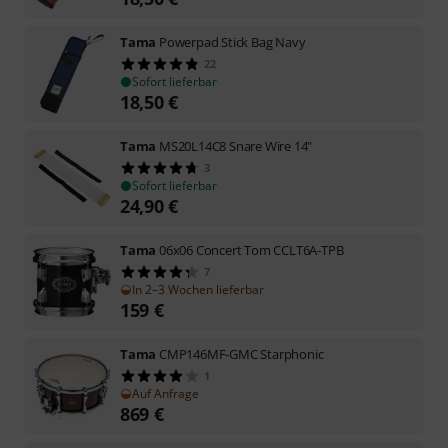
Tama
Powerpad Stick Bag Navy
22
Sofort lieferbar
18,50
€
Tama
MS20L14C8 Snare Wire 14"
3
Sofort lieferbar
24,90
€
Tama
06x06 Concert Tom CCLT6A-TPB
7
In 2–3 Wochen lieferbar
159
€
Tama
CMP146MF-GMC Starphonic
1
Auf Anfrage
869
€