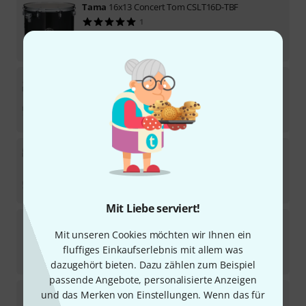
Tama
16x13 Concert Tom CSLT16D-TBF
1
Sofort lieferbar
299
€
Tama
10x08 Concert Tom CCLT10A-TPB
3
Sofort lieferbar
189
€
Tama
14x12 Concert Tom CCLT14D-TPB
Sofort lieferbar
269
€
Mit Liebe serviert!
Tama
HTB86LS Percussion Table
Mit unseren Cookies möchten wir Ihnen ein
4
Sofort lieferbar
fluffiges Einkaufserlebnis mit allem was
185
€
dazugehört bieten. Dazu zählen zum Beispiel
passende Angebote, personalisierte Anzeigen
Tama
13x11 Concert Tom CSLT13D-TBF
und das Merken von Einstellungen. Wenn das für