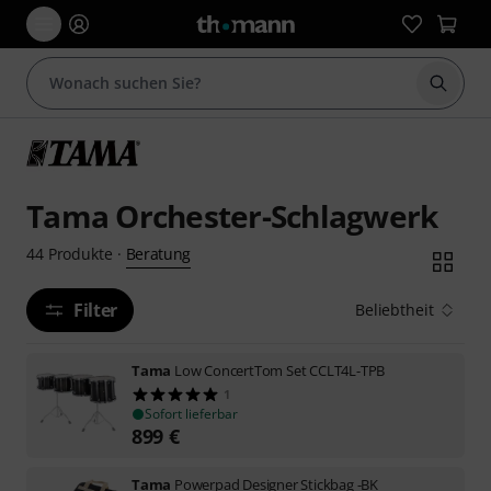
Suche 
Tama Orchester-Schlagwerk
Beratung
44
Produkte
·
Filter
Beliebtheit
Tama
Low ConcertTom Set CCLT4L-TPB
1
Sofort lieferbar
899
€
Tama
Powerpad Designer Stickbag -BK