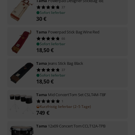
Tama
Powerpad Designer Stickbag -BE
37
Sofort lieferbar
30
€
Tama
Powerpad Stick Bag Wine Red
66
Sofort lieferbar
18,50
€
Tama
Jeans Stick Bag Black
37
Sofort lieferbar
18,50
€
Tama
Mid ConcertTom Set CSLT4M-TBF
1
Kurzfristig lieferbar (2–5 Tage)
749
€
Tama
12x09 Concert Tom CCLT12A-TPB