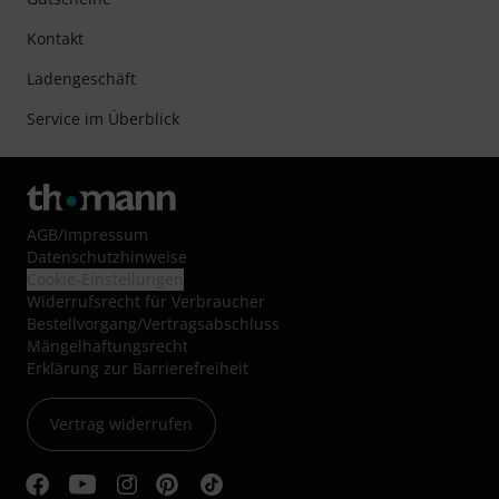
Kontakt
Ladengeschäft
Service im Überblick
AGB
/
Impressum
Datenschutzhinweise
Cookie-Einstellungen
Widerrufsrecht für Verbraucher
Bestellvorgang/Vertragsabschluss
Mängelhaftungsrecht
Erklärung zur Barrierefreiheit
Vertrag widerrufen