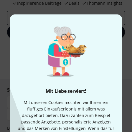
Inspirierende Beiträge
Deals
Thomann Insights
E-Mail-Adresse
*
Jetzt anmelden
Mit Klick auf „Jetzt anmelden“ stimmen Sie dem Erhalt von E-Mail-
Werbung und einer Messung des E-Mail-Nutzungsverhaltens zu. Die
Abmeldung ist jederzeit möglich. Weitere Informationen finden Sie in
unseren
Datenschutzhinweisen
.
* Pflichtfeld
Sicher einkaufen & bezahlen
Mit Liebe serviert!
Mit unseren Cookies möchten wir Ihnen ein
fluffiges Einkaufserlebnis mit allem was
dazugehört bieten. Dazu zählen zum Beispiel
passende Angebote, personalisierte Anzeigen
Bezahlen Sie vertraulich und sicher per Nachnahme,
und das Merken von Einstellungen. Wenn das für