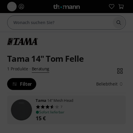
Suche 
Tama 14" Tom Felle
Beratung
1
Produkte
·
Filter
Beliebtheit
Tama
14" Mesh Head
7
Sofort lieferbar
15
€