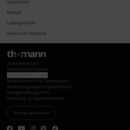
Gutscheine
Kontakt
Ladengeschäft
Service im Überblick
AGB
/
Impressum
Datenschutzhinweise
Cookie-Einstellungen
Widerrufsrecht für Verbraucher
Bestellvorgang/Vertragsabschluss
Mängelhaftungsrecht
Erklärung zur Barrierefreiheit
Vertrag widerrufen