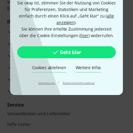
Vorkasse, PayPal, Amazon Pay,
Klarna Sofort bezahlen
,
Sie okay ist, stimmen Sie der Nutzung von Cookies
Klarna Ratenzahlung
oder Kreditkarte.
für Präferenzen, Statistiken und Marketing
einfach durch einen Klick auf „Geht klar“ zu (
alle
Ihre Vorteile
anzeigen
).
Sie können Ihre erteilte Zustimmung jederzeit
3 Jahre Thomann Garantie
über die Cookie-Einstellungen (
hier
) widerrufen.
30 Tage Money-Back-Garantie
Geht klar
Reparaturservice
Beratung durch Fachexperten
Cookies ablehnen
Weitere Infos
Zufriedenheitsgarantie
·
Impressum
Datenschutzhinweise
Europas größtes Versandlager
Service
Versandkosten und Lieferzeiten
Hilfe-Center