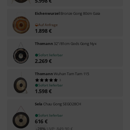
5.998
€
Eichenwurzel
Bronze Gong 80cm Gaia
Auf Anfrage
1.898
€
Thomann
32"/81cm Gods Gong Nyx
Sofort lieferbar
2.269
€
Thomann
Wuhan Tam Tam 115
3
Sofort lieferbar
1.598
€
Sela
Chau Gong SEGO28CH
Sofort lieferbar
616
€
-28%
UVP:
849,90
€