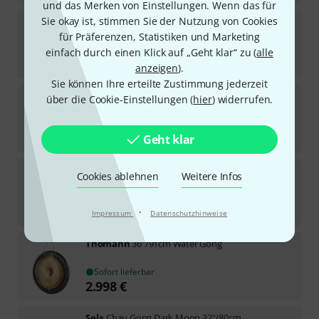
und das Merken von Einstellungen. Wenn das für
Sie okay ist, stimmen Sie der Nutzung von Cookies
Thomann
Wuhan Tam Tam 125
für Präferenzen, Statistiken und Marketing
2
Sofort lieferbar
einfach durch einen Klick auf „Geht klar“ zu (
alle
2.198
€
anzeigen
).
Sie können Ihre erteilte Zustimmung jederzeit
Thomann
Wuhan Tam Tam 35
über die Cookie-Einstellungen (
hier
) widerrufen.
16
Sofort lieferbar
85
€
Geht klar
Thomann
Wuhan Yin & Yang Tam Tam 60
Cookies ablehnen
Weitere Infos
1
Sofort lieferbar
298
€
·
Impressum
Datenschutzhinweise
Thomann
36"/91cm Water Gong
Sofort lieferbar
2.998
€
Sela
Chau Gong Dark Moon 32"/80cm