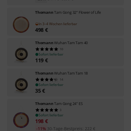
Thomann
Tam Gong 32" Flower of Life
In 3–4 Wochen lieferbar
498
€
Thomann
Wuhan Tam Tam 40
10
Sofort lieferbar
119
€
Thomann
Wuhan Tam Tam 18
14
Sofort lieferbar
35
€
Thomann
Tam Gong 24" ES
3
Sofort lieferbar
198
€
-11%
30-Tage-Bestpreis
:
222
€