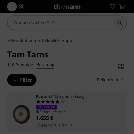
Suche 
Meditation und Musiktherapie
Tam Tams
Beratung
118
Produkte
·
Filter
Beliebtheit
Paiste
32" Symphonic Gong
37
TOP-SELLER
Sofort lieferbar
1.655
€
-14%
UVP:
1.931
€