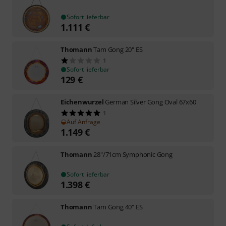
Sofort lieferbar
1.111
€
Thomann
Tam Gong 20" ES
1
Sofort lieferbar
129
€
Eichenwurzel
German Silver Gong Oval 67x60
1
Auf Anfrage
1.149
€
Thomann
28"/71cm Symphonic Gong
Sofort lieferbar
1.398
€
Thomann
Tam Gong 40" ES