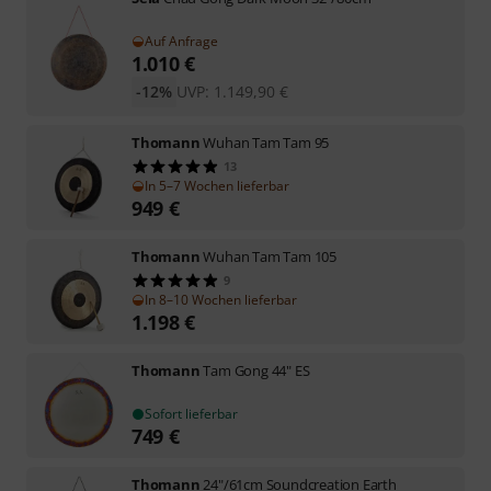
Auf Anfrage
1.010
€
-12%
UVP:
1.149,90
€
Thomann
Wuhan Tam Tam 95
13
In 5–7 Wochen lieferbar
949
€
Thomann
Wuhan Tam Tam 105
9
In 8–10 Wochen lieferbar
1.198
€
Thomann
Tam Gong 44" ES
Sofort lieferbar
749
€
Thomann
24"/61cm Soundcreation Earth