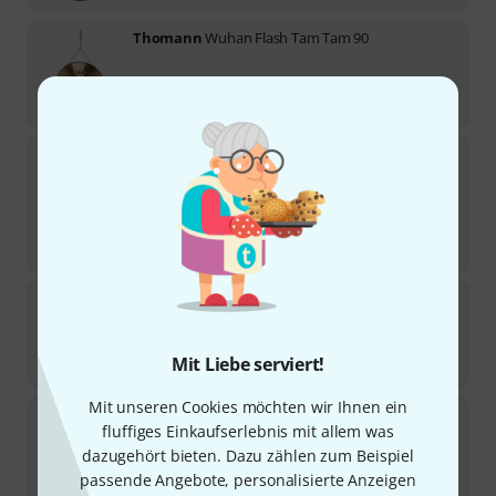
Thomann
Wuhan Flash Tam Tam 90
Sofort lieferbar
777
€
Zildjian
34" Gong
Sofort lieferbar
1.435
€
-20%
UVP:
1.789
€
Thomann
Wuhan Tam Tam 55
25
Sofort lieferbar
249
€
Mit Liebe serviert!
Mit unseren Cookies möchten wir Ihnen ein
Thomann
24"/61cm Symphonic Gong
fluffiges Einkaufserlebnis mit allem was
dazugehört bieten. Dazu zählen zum Beispiel
Sofort lieferbar
998
€
passende Angebote, personalisierte Anzeigen