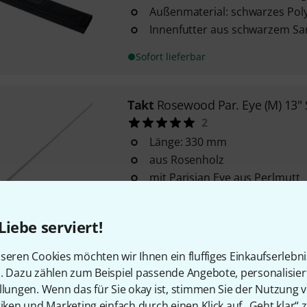
Außenmaterial: schwarzes Pol
Innenfutter aus schwarzem S
Sofort lieferbar
Takt
Rosewood Par. Eye (M) 13"
2
Länge: 330 mm
aus Rosenholz
mit Parisian Eye aus Perlmutt
Sofort lieferbar
Liebe serviert!
Takt
Ebony 15" LTD
seren Cookies möchten wir Ihnen ein fluffiges Einkaufserlebn
2
n. Dazu zählen zum Beispiel passende Angebote, personalisie
llungen. Wenn das für Sie okay ist, stimmen Sie der Nutzung 
aus Ebenholz
tiken und Marketing einfach durch einen Klick auf „Geht klar“ z