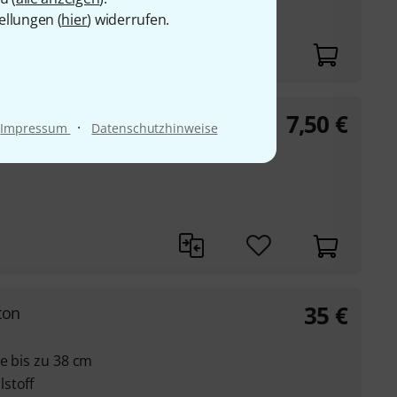
ellungen (
hier
) widerrufen.
7,50
€
·
Impressum
Datenschutzhinweise
35
€
ton
ge bis zu 38 cm
stoff