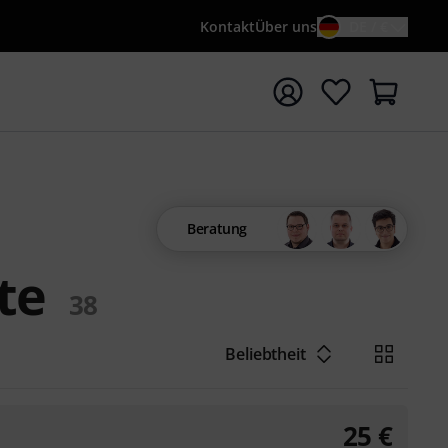
Kontakt
Über uns
DE / €
e mit Suchwort {searchTerm} starten
Beratung
te
38
Beliebtheit
25
€