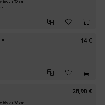
ge bis zu 38 cm
er
14
€
ear
28,90
€
ge bis zu 38 cm