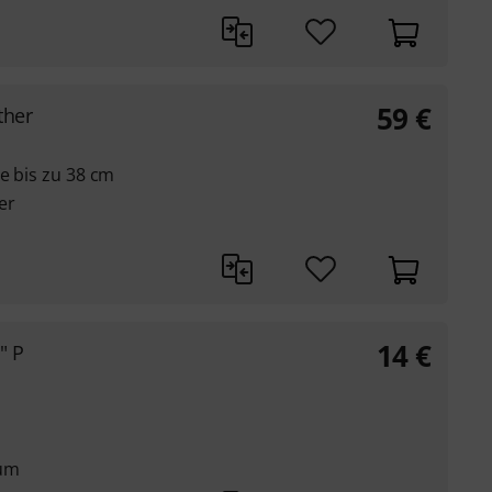
59
€
ther
ge bis zu 38 cm
er
14
€
" P
aum