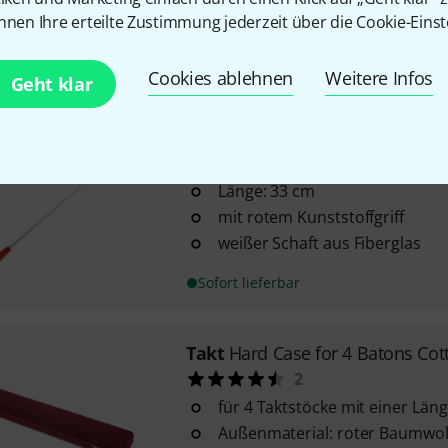
Länge: 38 cm
nnen Ihre erteilte Zustimmung jederzeit über die Cookie-Einst
weißer Schaft aus Holz
Sofort lieferbar
Cookies ablehnen
Weitere Infos
Geht klar
Takt
Plastic Red Dot (E) 13" STD
4
Länge: 33 cm
mit rotem Kunststoffgriff
weißer Schaft aus Fiberglas
Sofort lieferbar
Takt
Hard Case for 4 Batons Cot
2
für 4 Taktstöcke mit einer Län
Außenmaterial: roter Baumwoll