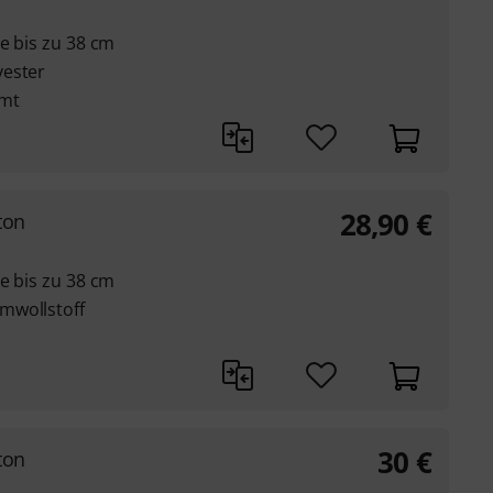
ge bis zu 38 cm
yester
amt
28,90
€
ton
ge bis zu 38 cm
mwollstoff
30
€
ton