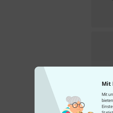
Mit 
Mit un
biete
Einste
Statis