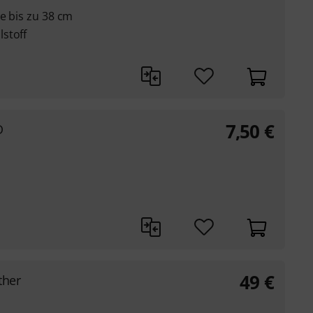
ge bis zu 38 cm
stoff
7,50
€
D
49
€
ther