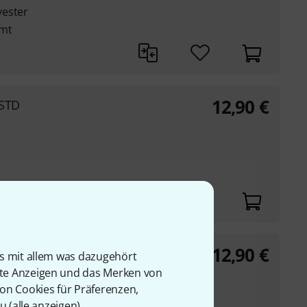
yester
amt
12,90
€
 STD
12,90
€
is mit allem was dazugehört
rte Anzeigen und das Merken von
von Cookies für Präferenzen,
u (
alle anzeigen
).