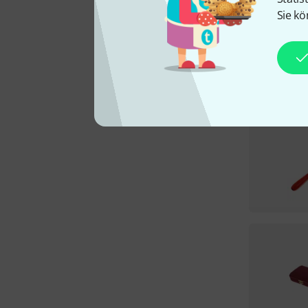
Sie kö