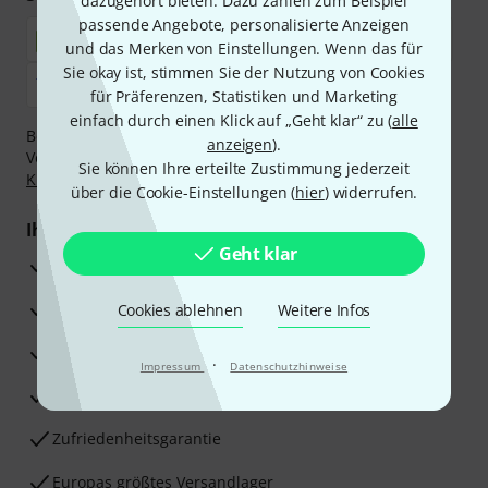
dazugehört bieten. Dazu zählen zum Beispiel
passende Angebote, personalisierte Anzeigen
und das Merken von Einstellungen. Wenn das für
Sie okay ist, stimmen Sie der Nutzung von Cookies
für Präferenzen, Statistiken und Marketing
einfach durch einen Klick auf „Geht klar“ zu (
alle
Bezahlen Sie vertraulich und sicher per Nachnahme,
anzeigen
).
Vorkasse, PayPal, Amazon Pay,
Klarna Sofort bezahlen
,
Sie können Ihre erteilte Zustimmung jederzeit
Klarna Ratenzahlung
oder Kreditkarte.
über die Cookie-Einstellungen (
hier
) widerrufen.
Ihre Vorteile
Geht klar
3 Jahre Thomann Garantie
30 Tage Money-Back-Garantie
Cookies ablehnen
Weitere Infos
Reparaturservice
·
Impressum
Datenschutzhinweise
Beratung durch Fachexperten
Zufriedenheitsgarantie
Europas größtes Versandlager