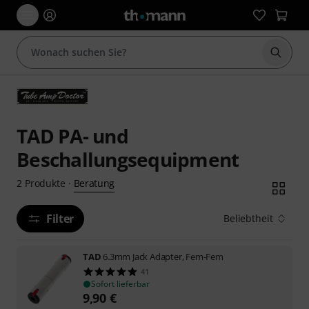
Suche 
TAD PA- und
Beschallungsequipment
Beratung
2
Produkte
·
Filter
Beliebtheit
TAD
6.3mm Jack Adapter, Fem-Fem
41
Sofort lieferbar
9,90
€