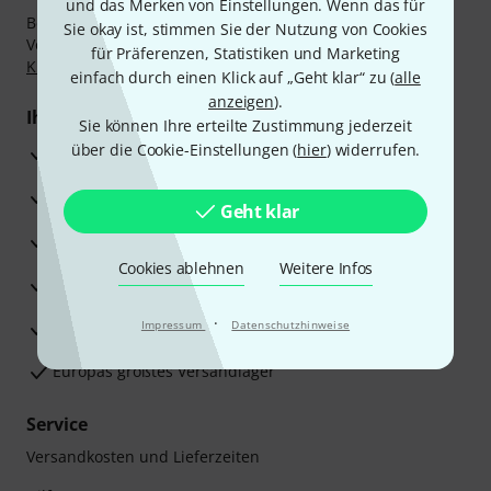
und das Merken von Einstellungen. Wenn das für
Bezahlen Sie vertraulich und sicher per Nachnahme,
Sie okay ist, stimmen Sie der Nutzung von Cookies
Vorkasse, PayPal, Amazon Pay,
Klarna Sofort bezahlen
,
für Präferenzen, Statistiken und Marketing
Klarna Ratenzahlung
oder Kreditkarte.
einfach durch einen Klick auf „Geht klar“ zu (
alle
anzeigen
).
Ihre Vorteile
Sie können Ihre erteilte Zustimmung jederzeit
über die Cookie-Einstellungen (
hier
) widerrufen.
3 Jahre Thomann Garantie
30 Tage Money-Back-Garantie
Geht klar
Reparaturservice
Cookies ablehnen
Weitere Infos
Beratung durch Fachexperten
·
Zufriedenheitsgarantie
Impressum
Datenschutzhinweise
Europas größtes Versandlager
Service
Versandkosten und Lieferzeiten