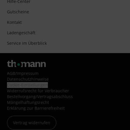
Hilfe-Center
Gutscheine
Kontakt
Ladengeschäft
Service im Überblick
AGB
/
Impressum
Datenschutzhinweise
Cookie-Einstellungen
Widerrufsrecht für Verbraucher
Bestellvorgang/Vertragsabschluss
Mängelhaftungsrecht
Erklärung zur Barrierefreiheit
Vertrag widerrufen