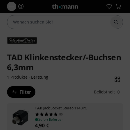
Suche 
TAD Klinkenstecker/-Buchsen
6,3mm
Beratung
1
Produkte
·
Filter
Beliebtheit
TAD
Jack Socket Stereo 114BPC
85
Sofort lieferbar
4,90
€