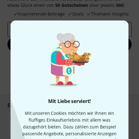
etwas Glück einen von
50 Gutscheinen
über jeweils
50€
!
Inspirierende Beiträge
Deals
Thomann Insights
E-Mail-Adresse
*
Jetzt anmelden
Mit Klick auf „Jetzt anmelden“ stimmen Sie dem Erhalt von E-Mail-
Werbung und einer Messung des E-Mail-Nutzungsverhaltens zu. Die
Abmeldung ist jederzeit möglich. Weitere Informationen finden Sie in
unseren
Datenschutzhinweisen
.
* Pflichtfeld
Mit Liebe serviert!
Sicher einkaufen & bezahlen
Mit unseren Cookies möchten wir Ihnen ein
fluffiges Einkaufserlebnis mit allem was
dazugehört bieten. Dazu zählen zum Beispiel
passende Angebote, personalisierte Anzeigen