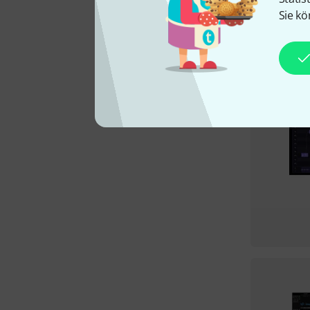
Sie kö