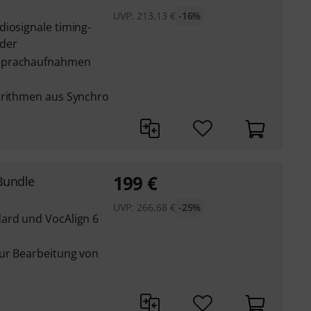
UVP:
213,13
€
-16%
diosignale timing-
der
 Sprachaufnahmen
orithmen aus Synchro
199
€
Bundle
UVP:
266,68
€
-25%
ard und VocAlign 6
ur Bearbeitung von