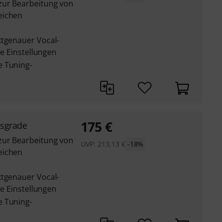
zur Bearbeitung von
eichen
ktgenauer Vocal-
le Einstellungen
e Tuning-
175
€
ssgrade
zur Bearbeitung von
UVP:
213,13
€
-18%
eichen
ktgenauer Vocal-
le Einstellungen
e Tuning-