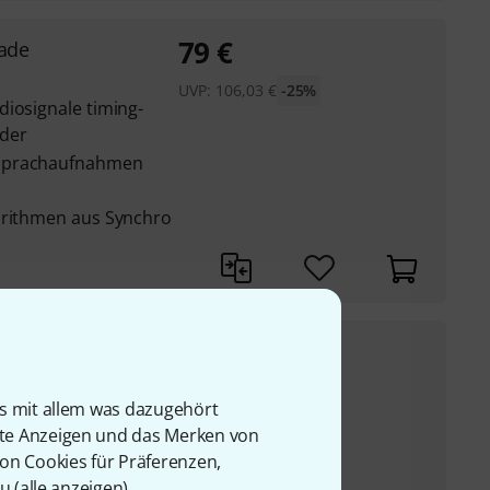
79
€
ade
UVP:
106,03
€
-25%
diosignale timing-
der
 Sprachaufnahmen
orithmen aus Synchro
57
€
s
orrektur auch bei
UVP:
73,90
€
-23%
is mit allem was dazugehört
rte Anzeigen und das Merken von
 mit automatischer
von Cookies für Präferenzen,
u (
alle anzeigen
).