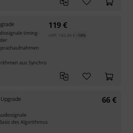
119
€
sgrade
diosignale timing-
UVP:
142,44
€
-16%
der
 Sprachaufnahmen
orithmen aus Synchro
66
€
d Upgrade
Audiosignale
Basis des Algorithmus