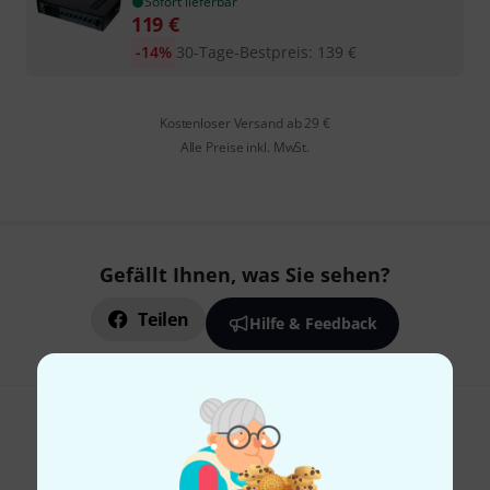
Sofort lieferbar
119
€
-14%
30-Tage-Bestpreis
:
139
€
Kostenloser Versand ab 29 €
Alle Preise inkl. MwSt.
Gefällt Ihnen, was Sie sehen?
Teilen
Hilfe & Feedback