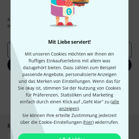
Thomann Newsletter
Abonniere den Thomann Newsletter und gewinne mit
etwas Glück einen von
50 Gutscheinen
über jeweils
50€
!
Inspirierende Beiträge
Deals
Thomann Insights
Mit Liebe serviert!
E-Mail-Adresse
*
Mit unseren Cookies möchten wir Ihnen ein
fluffiges Einkaufserlebnis mit allem was
Jetzt anmelden
dazugehört bieten. Dazu zählen zum Beispiel
passende Angebote, personalisierte Anzeigen
Mit Klick auf „Jetzt anmelden“ stimmen Sie dem Erhalt von E-Mail-
und das Merken von Einstellungen. Wenn das für
Werbung und einer Messung des E-Mail-Nutzungsverhaltens zu. Die
Sie okay ist, stimmen Sie der Nutzung von Cookies
Abmeldung ist jederzeit möglich. Weitere Informationen finden Sie in
für Präferenzen, Statistiken und Marketing
unseren
Datenschutzhinweisen
.
einfach durch einen Klick auf „Geht klar“ zu (
alle
* Pflichtfeld
anzeigen
).
Sie können Ihre erteilte Zustimmung jederzeit
über die Cookie-Einstellungen (
hier
) widerrufen.
Sicher einkaufen & bezahlen