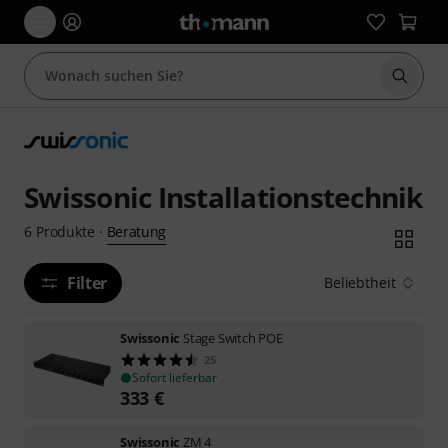
Suche 
Swissonic Installationstechnik
Beratung
6
Produkte
·
Filter
Beliebtheit
Swissonic
Stage Switch POE
25
Sofort lieferbar
333
€
Swissonic
ZM 4