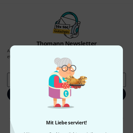
Thomann Newsletter
Abonniere den Thomann Newsletter und gewinne mit
etwas Glück einen von
50 Gutscheinen
über jeweils
50€
!
Inspirierende Beiträge
Deals
Thomann Insights
E-Mail-Adresse
*
Jetzt anmelden
Mit Klick auf „Jetzt anmelden“ stimmen Sie dem Erhalt von E-Mail-
Werbung und einer Messung des E-Mail-Nutzungsverhaltens zu. Die
Abmeldung ist jederzeit möglich. Weitere Informationen finden Sie in
Mit Liebe serviert!
unseren
Datenschutzhinweisen
.
* Pflichtfeld