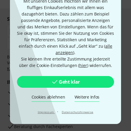
Mit unseren Cookies möchten wir Ihnen ein
fluffiges Einkaufserlebnis mit allem was
dazugehört bieten. Dazu zählen zum Beispiel
Sicher einkaufen & bezahlen
passende Angebote, personalisierte Anzeigen
und das Merken von Einstellungen. Wenn das für
Sie okay ist, stimmen Sie der Nutzung von Cookies
für Präferenzen, Statistiken und Marketing
einfach durch einen Klick auf „Geht klar“ zu (
alle
anzeigen
).
Bezahlen Sie vertraulich und sicher per Nachnahme,
Sie können Ihre erteilte Zustimmung jederzeit
Vorkasse, PayPal, Amazon Pay,
Klarna Sofort bezahlen
,
über die Cookie-Einstellungen (
hier
) widerrufen.
Klarna Ratenzahlung
oder Kreditkarte.
Geht klar
Ihre Vorteile
3 Jahre Thomann Garantie
Cookies ablehnen
Weitere Infos
30 Tage Money-Back-Garantie
·
Impressum
Datenschutzhinweise
Reparaturservice
Beratung durch Fachexperten