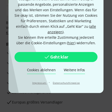
passende Angebote, personalisierte Anzeigen
und das Merken von Einstellungen. Wenn das für
Sie okay ist, stimmen Sie der Nutzung von Cookies
für Präferenzen, Statistiken und Marketing
Bezahlen Sie vertraulich und sicher per Nachnahme,
einfach durch einen Klick auf „Geht klar“ zu (
alle
Vorkasse, PayPal, Amazon Pay,
Klarna Sofort bezahlen
,
anzeigen
).
Klarna Ratenzahlung
oder Kreditkarte.
Sie können Ihre erteilte Zustimmung jederzeit
über die Cookie-Einstellungen (
hier
) widerrufen.
Ihre Vorteile
3 Jahre Thomann Garantie
Geht klar
30 Tage Money-Back-Garantie
Cookies ablehnen
Weitere Infos
Reparaturservice
Beratung durch Fachexperten
·
Impressum
Datenschutzhinweise
Zufriedenheitsgarantie
Europas größtes Versandlager