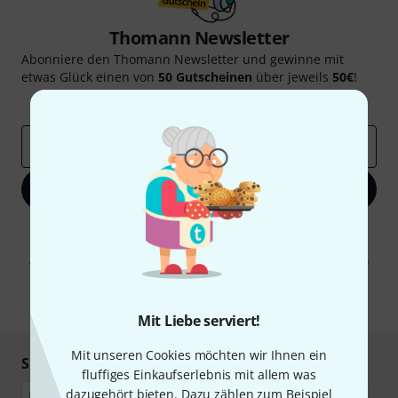
Thomann Newsletter
Abonniere den Thomann Newsletter und gewinne mit
etwas Glück einen von
50 Gutscheinen
über jeweils
50€
!
Inspirierende Beiträge
Deals
Thomann Insights
E-Mail-Adresse
*
Jetzt anmelden
Mit Klick auf „Jetzt anmelden“ stimmen Sie dem Erhalt von E-Mail-
Werbung und einer Messung des E-Mail-Nutzungsverhaltens zu. Die
Abmeldung ist jederzeit möglich. Weitere Informationen finden Sie in
unseren
Datenschutzhinweisen
.
* Pflichtfeld
Mit Liebe serviert!
Mit unseren Cookies möchten wir Ihnen ein
Sicher einkaufen & bezahlen
fluffiges Einkaufserlebnis mit allem was
dazugehört bieten. Dazu zählen zum Beispiel