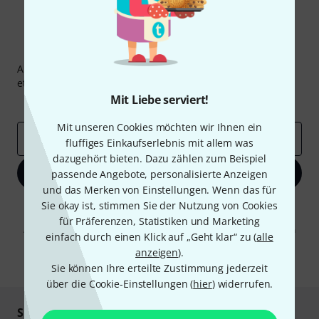
Thomann Newsletter
Abonniere den Thomann Newsletter und gewinne mit
etwas Glück einen von
50 Gutscheinen
über jeweils
50€
!
Mit Liebe serviert!
Inspirierende Beiträge
Deals
Thomann Insights
Mit unseren Cookies möchten wir Ihnen ein
E-Mail-Adresse
*
fluffiges Einkaufserlebnis mit allem was
dazugehört bieten. Dazu zählen zum Beispiel
Jetzt anmelden
passende Angebote, personalisierte Anzeigen
und das Merken von Einstellungen. Wenn das für
Sie okay ist, stimmen Sie der Nutzung von Cookies
Mit Klick auf „Jetzt anmelden“ stimmen Sie dem Erhalt von E-Mail-
Werbung und einer Messung des E-Mail-Nutzungsverhaltens zu. Die
für Präferenzen, Statistiken und Marketing
Abmeldung ist jederzeit möglich. Weitere Informationen finden Sie in
einfach durch einen Klick auf „Geht klar“ zu (
alle
unseren
Datenschutzhinweisen
.
anzeigen
).
* Pflichtfeld
Sie können Ihre erteilte Zustimmung jederzeit
über die Cookie-Einstellungen (
hier
) widerrufen.
Sicher einkaufen & bezahlen