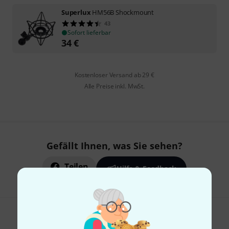
Superlux
HM56B Shockmount
43
Sofort lieferbar
34
€
Kostenloser Versand ab 29 €
Alle Preise inkl. MwSt.
Gefällt Ihnen, was Sie sehen?
Teilen
Hilfe & Feedback