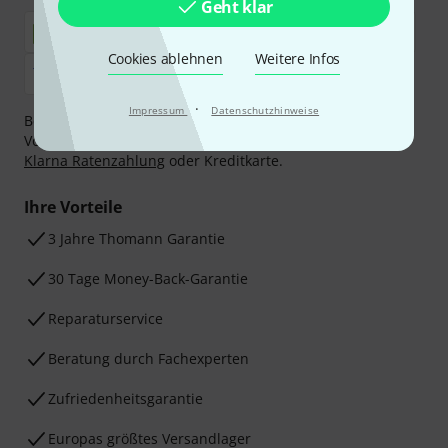
Geht klar
Cookies ablehnen
Weitere Infos
·
Impressum
Datenschutzhinweise
Bezahlen Sie vertraulich und sicher per Nachnahme,
Vorkasse, PayPal, Amazon Pay,
Klarna Sofort bezahlen
,
Klarna Ratenzahlung
oder Kreditkarte.
Ihre Vorteile
3 Jahre Thomann Garantie
30 Tage Money-Back-Garantie
Reparaturservice
Beratung durch Fachexperten
Zufriedenheitsgarantie
Europas größtes Versandlager