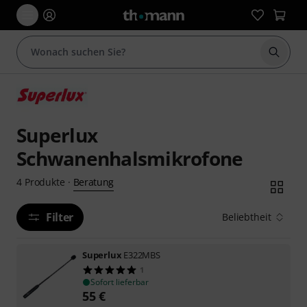
Suche 
Superlux
Schwanenhalsmikrofone
Beratung
4
Produkte
·
Filter
Beliebtheit
Superlux
E322MBS
1
Sofort lieferbar
55
€