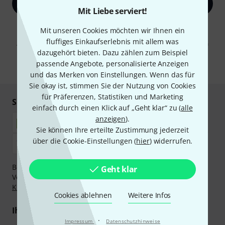
Jetzt anmelden
Mit Liebe serviert!
Mit Klick auf „Jetzt anmelden“ stimmen Sie dem Erhalt von E-Mail-
Mit unseren Cookies möchten wir Ihnen ein
Werbung und einer Messung des E-Mail-Nutzungsverhaltens zu. Die
fluffiges Einkaufserlebnis mit allem was
Abmeldung ist jederzeit möglich. Weitere Informationen finden Sie in
unseren
Datenschutzhinweisen
.
dazugehört bieten. Dazu zählen zum Beispiel
passende Angebote, personalisierte Anzeigen
* Pflichtfeld
und das Merken von Einstellungen. Wenn das für
Sie okay ist, stimmen Sie der Nutzung von Cookies
für Präferenzen, Statistiken und Marketing
Sicher einkaufen & bezahlen
einfach durch einen Klick auf „Geht klar“ zu (
alle
anzeigen
).
Sie können Ihre erteilte Zustimmung jederzeit
über die Cookie-Einstellungen (
hier
) widerrufen.
Bezahlen Sie vertraulich und sicher per Nachnahme,
Geht klar
Vorkasse, PayPal, Amazon Pay,
Klarna Sofort bezahlen
,
Klarna Ratenzahlung
oder Kreditkarte.
Cookies ablehnen
Weitere Infos
Ihre Vorteile
·
Impressum
Datenschutzhinweise