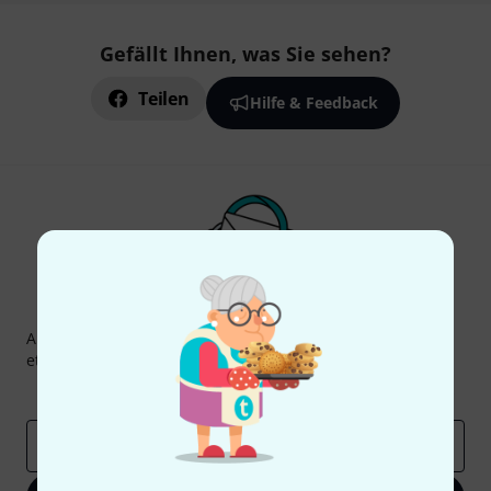
Gefällt Ihnen, was Sie sehen?
Teilen
Hilfe & Feedback
Thomann Newsletter
Abonniere den Thomann Newsletter und gewinne mit
etwas Glück einen von
50 Gutscheinen
über jeweils
50€
!
Inspirierende Beiträge
Deals
Thomann Insights
E-Mail-Adresse
*