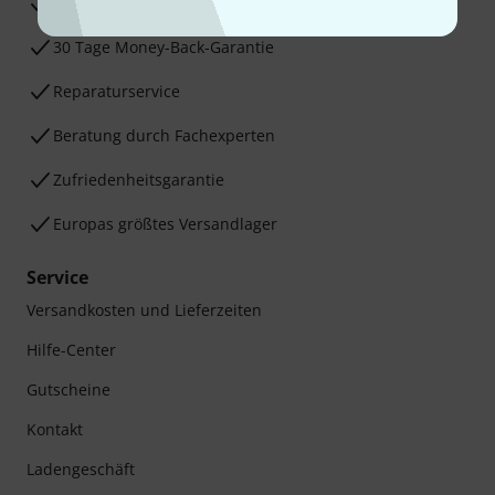
3 Jahre Thomann Garantie
30 Tage Money-Back-Garantie
Reparaturservice
Beratung durch Fachexperten
Zufriedenheitsgarantie
Europas größtes Versandlager
Service
Versandkosten und Lieferzeiten
Hilfe-Center
Gutscheine
Kontakt
Ladengeschäft