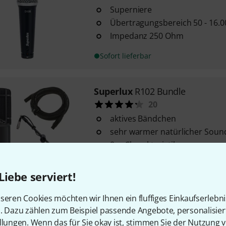
Superniere
Übertragungsbereich 50 - 16.0
Impedanz 250 Ohm
Sofort lieferbar
Superlux
R102 Bundle
20
aktives Bändchen
sehr warmer natürlicher Soun
8er Charakteristik
Sofort lieferbar
Liebe serviert!
seren Cookies möchten wir Ihnen ein fluffiges Einkaufserlebn
Kostenloser Versand ab 2
n. Dazu zählen zum Beispiel passende Angebote, personalisie
Alle Preise inkl. MwSt.
llungen. Wenn das für Sie okay ist, stimmen Sie der Nutzung 