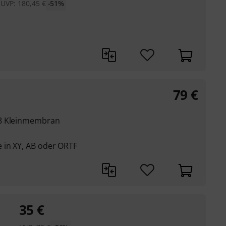
UVP:
180,45
€
-51%
d
79
€
08 Kleinmembran
 in XY, AB oder ORTF
35
€