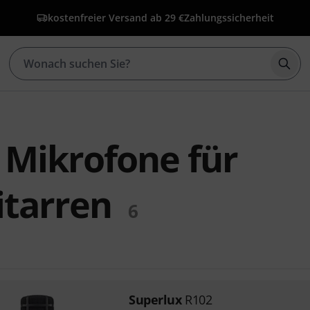
kostenfreier Versand ab 29 €
Zahlungssicherheit
Such
 Mikrofone für
itarren
6
Superlux
R102