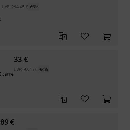
UVP:
294,45
€
-66%
d
33
€
UVP:
92,45
€
-64%
Gitarre
89
€