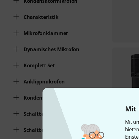
Kondensatormikrofon
Charakteristik
Mikrofonklammer
Dynamisches Mikrofon
Komplett Set
Anklippmikrofon
Kondensatormikrofon
Mit 
Schaltbarer Lowcut
Mit un
biete
Schaltbarer Pad
Einste