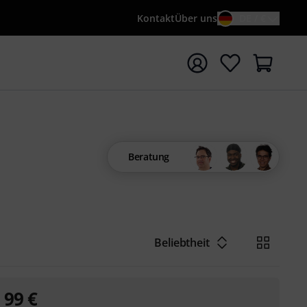
Kontakt
Über uns
DE / €
e mit Suchwort {searchTerm} starten
Beratung
Beliebtheit
99
€