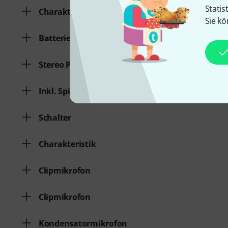
Statis
Charakteristik
Sie kö
Batteriespeisung
Stereo Paar
Inkl. Spinne
Schalter
Charakteristik
Clipmikrofon
Clipmikrofon
Kondensatormikrofon