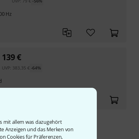
UVP:
79
€
-56%
00 Hz
139
€
UVP:
383,35
€
-64%
d
is mit allem was dazugehört
9 €
rte Anzeigen und das Merken von
von Cookies für Präferenzen,