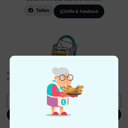
Teilen
Hilfe & Feedback
Thomann Newsletter
Abonniere den Thomann Newsletter und gewinne mit
etwas Glück einen von
50 Gutscheinen
über jeweils
50€
!
Inspirierende Beiträge
Deals
Thomann Insights
E-Mail-Adresse
*
Jetzt anmelden