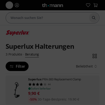
Suche 
Superlux Halterungen
Beratung
3
Produkte
·
Filter
Beliebtheit
Superlux
PRA-383 Replacement Clamp
44
Sofort lieferbar
9,90
€
-50%
30-Tage-Bestpreis
:
19,90
€