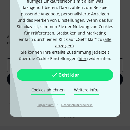
fluffiges Einkaufserlebnis mit allem was
dazugehört bieten. Dazu zählen zum Beispiel
passende Angebote, personalisierte Anzeigen
und das Merken von Einstellungen. Wenn das für
Sie okay ist, stimmen Sie der Nutzung von Cookies
Thomann Newsletter
für Präferenzen, Statistiken und Marketing
Abonniere den Thomann Newsletter und gewinne mit
einfach durch einen Klick auf „Geht klar“ zu (
alle
etwas Glück einen von
50 Gutscheinen
über jeweils
50€
!
anzeigen
).
Inspirierende Beiträge
Deals
Thomann Insights
Sie können Ihre erteilte Zustimmung jederzeit
über die Cookie-Einstellungen (
hier
) widerrufen.
E-Mail-Adresse
*
Geht klar
Jetzt anmelden
Cookies ablehnen
Weitere Infos
Mit Klick auf „Jetzt anmelden“ stimmen Sie dem Erhalt von E-Mail-
Werbung und einer Messung des E-Mail-Nutzungsverhaltens zu. Die
Abmeldung ist jederzeit möglich. Weitere Informationen finden Sie in
·
Impressum
Datenschutzhinweise
unseren
Datenschutzhinweisen
.
* Pflichtfeld