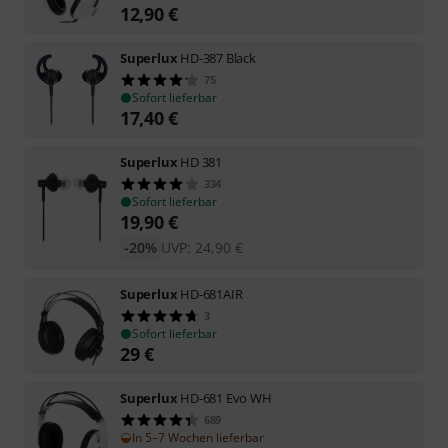
12,90
€
Superlux
HD-387 Black
75
Sofort lieferbar
17,40
€
Superlux
HD 381
334
Sofort lieferbar
19,90
€
-20%
UVP:
24,90
€
Superlux
HD-681AIR
3
Sofort lieferbar
29
€
Superlux
HD-681 Evo WH
689
In 5–7 Wochen lieferbar