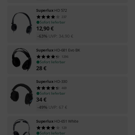
Superlux
HD 572
237
Sofort lieferbar
12,90
€
-63%
UVP:
34,90
€
Superlux
HD-681 Evo BK
1296
Sofort lieferbar
28
€
Superlux
HD-330
469
Sofort lieferbar
34
€
-49%
UVP:
67
€
Superlux
HD-651 White
129
Sofort lieferbar