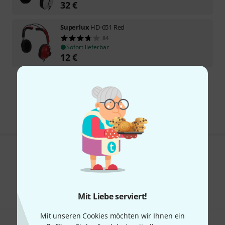
32
€
Superlux
HD-651 Red
84
Sofort lieferbar
12
€
Kostenloser Versand ab 29 €
Alle Preise inkl. MwSt.
Gefällt Ihnen, was Sie sehen?
Teilen
Hilfe & Feedback
Mit Liebe serviert!
Mit unseren Cookies möchten wir Ihnen ein