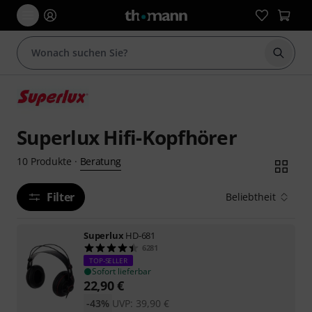
Suche 
Superlux Hifi-Kopfhörer
Beratung
10
Produkte
·
Filter
Beliebtheit
Superlux
HD-681
6281
TOP-SELLER
Sofort lieferbar
22,90
€
-43%
UVP:
39,90
€