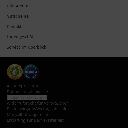
Hilfe-Center
Gutscheine
Kontakt
Ladengeschäft
Service im Überblick
AGB
/
Impressum
Datenschutzhinweise
Cookie-Einstellungen
Widerrufsrecht für Verbraucher
Bestellvorgang/Vertragsabschluss
Mängelhaftungsrecht
Erklärung zur Barrierefreiheit