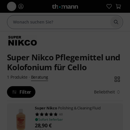
Suche 
Super Nikco Pflegemittel und
Kolofonium für Cello
Beratung
1
Produkte
·
Filter
Beliebtheit
Super Nikco
Polishing & Cleaning Fluid
60
Sofort lieferbar
28,90
€