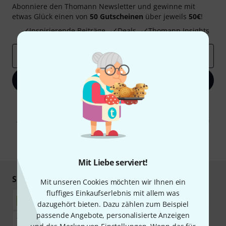
Abonniere den Thomann Newsletter und gewinne mit
etwas Glück einen von
50 Gutscheinen
über jeweils
50€
!
Inspirierende Beiträge
Deals
Thomann Insights
E-Mail-Adresse
*
Jetzt anmelden
Mit Klick auf „Jetzt anmelden“ stimmen Sie dem Erhalt von E-Mail-
Werbung und einer Messung des E-Mail-Nutzungsverhaltens zu. Die
Abmeldung ist jederzeit möglich. Weitere Informationen finden Sie in
unseren
Datenschutzhinweisen
.
* Pflichtfeld
Mit Liebe serviert!
Sicher einkaufen & bezahlen
Mit unseren Cookies möchten wir Ihnen ein
fluffiges Einkaufserlebnis mit allem was
dazugehört bieten. Dazu zählen zum Beispiel
passende Angebote, personalisierte Anzeigen