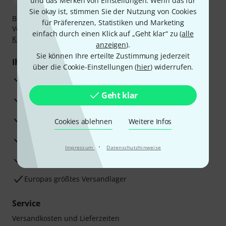
und das Merken von Einstellungen. Wenn das für
Sie okay ist, stimmen Sie der Nutzung von Cookies
Bezahlen Sie vertraulich und sicher per Nachnahme,
für Präferenzen, Statistiken und Marketing
Vorkasse, PayPal, Amazon Pay,
Klarna Sofort bezahlen
,
einfach durch einen Klick auf „Geht klar“ zu (
alle
Klarna Ratenzahlung
oder Kreditkarte.
anzeigen
).
Sie können Ihre erteilte Zustimmung jederzeit
Ihre Vorteile
über die Cookie-Einstellungen (
hier
) widerrufen.
3 Jahre Thomann Garantie
Geht klar
30 Tage Money-Back-Garantie
Reparaturservice
Cookies ablehnen
Weitere Infos
Beratung durch Fachexperten
·
Impressum
Datenschutzhinweise
Zufriedenheitsgarantie
Europas größtes Versandlager
Service
Versandkosten und Lieferzeiten