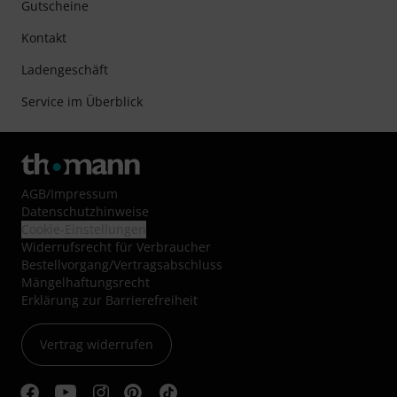
Gutscheine
Kontakt
Ladengeschäft
Service im Überblick
AGB
/
Impressum
Datenschutzhinweise
Cookie-Einstellungen
Widerrufsrecht für Verbraucher
Bestellvorgang/Vertragsabschluss
Mängelhaftungsrecht
Erklärung zur Barrierefreiheit
Vertrag widerrufen