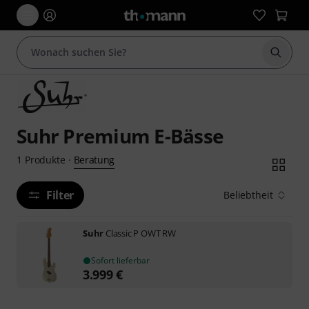
Suche 
Suhr Premium E-Bässe
Beratung
1
Produkte
·
Filter
Beliebtheit
Suhr
Classic P OWT RW
Sofort lieferbar
3.999
€