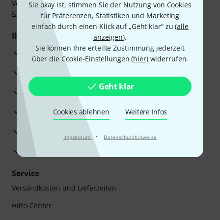
Vorkasse, PayPal, Amazon Pay,
Klarna Sofort bezahlen
,
Sie okay ist, stimmen Sie der Nutzung von Cookies
Klarna Ratenzahlung
oder Kreditkarte.
für Präferenzen, Statistiken und Marketing
einfach durch einen Klick auf „Geht klar“ zu (
alle
Ihre Vorteile
anzeigen
).
Sie können Ihre erteilte Zustimmung jederzeit
3 Jahre Thomann Garantie
über die Cookie-Einstellungen (
hier
) widerrufen.
30 Tage Money-Back-Garantie
Geht klar
Reparaturservice
Beratung durch Fachexperten
Cookies ablehnen
Weitere Infos
Zufriedenheitsgarantie
·
Impressum
Datenschutzhinweise
Europas größtes Versandlager
Service
Versandkosten und Lieferzeiten
Hilfe-Center