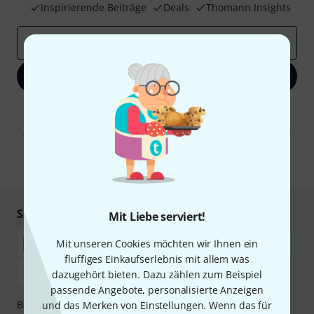
Inspirierende Beiträge
Deals
Thomann Insights
E-Mail-Adresse
*
Jetzt anmelden
Mit Klick auf „Jetzt anmelden“ stimmen Sie dem Erhalt von E-Mail-
Werbung und einer Messung des E-Mail-Nutzungsverhaltens zu. Die
Abmeldung ist jederzeit möglich. Weitere Informationen finden Sie in
unseren
Datenschutzhinweisen
.
* Pflichtfeld
Sicher einkaufen & bezahlen
Mit Liebe serviert!
Mit unseren Cookies möchten wir Ihnen ein
fluffiges Einkaufserlebnis mit allem was
dazugehört bieten. Dazu zählen zum Beispiel
passende Angebote, personalisierte Anzeigen
Bezahlen Sie vertraulich und sicher per Nachnahme,
und das Merken von Einstellungen. Wenn das für