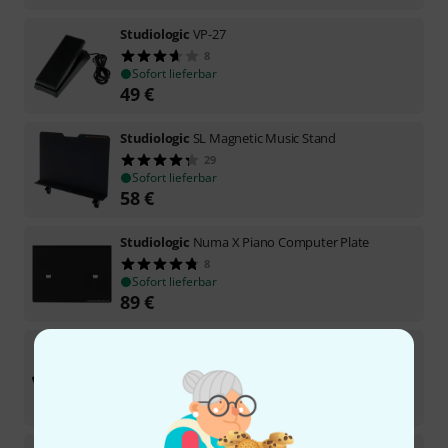
Studiologic
VP-27
8
Sofort lieferbar
49
€
Studiologic
SL Magnetic Music Stand
29
Sofort lieferbar
58
€
Studiologic
Numa X Piano Computer Plate
8
Sofort lieferbar
89
€
Studiologic
Magnetic Brackets SL MK2
1
Sofort lieferbar
24
€