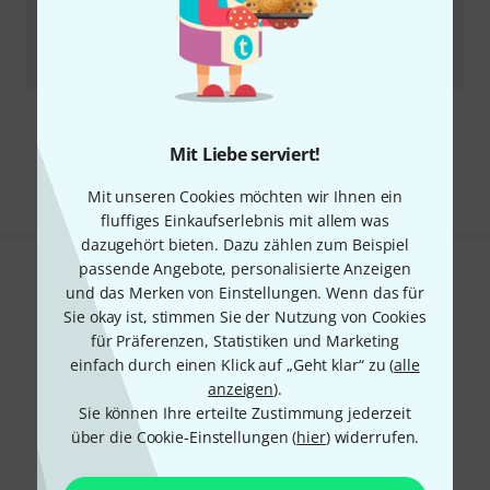
Studiologic
Softbag SL88 / Numa Co B-Stock
Sofort lieferbar
119
€
Kostenloser Versand ab 29 €
Mit Liebe serviert!
Alle Preise inkl. MwSt.
Mit unseren Cookies möchten wir Ihnen ein
fluffiges Einkaufserlebnis mit allem was
dazugehört bieten. Dazu zählen zum Beispiel
passende Angebote, personalisierte Anzeigen
Gefällt Ihnen, was Sie sehen?
und das Merken von Einstellungen. Wenn das für
Sie okay ist, stimmen Sie der Nutzung von Cookies
Teilen
Hilfe & Feedback
für Präferenzen, Statistiken und Marketing
einfach durch einen Klick auf „Geht klar“ zu (
alle
anzeigen
).
Sie können Ihre erteilte Zustimmung jederzeit
über die Cookie-Einstellungen (
hier
) widerrufen.