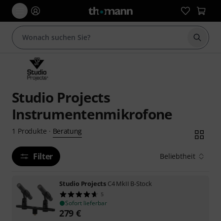
Suche 
Studio Projects
Instrumentenmikrofone
Beratung
1
Produkte
·
Filter
Beliebtheit
Studio Projects
C4 MkII B-Stock
5
Sofort lieferbar
279
€