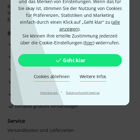
und das Merken von Einstellungen. Wenn das für
Bezahlen Sie vertraulich und sicher per Nachnahme,
Sie okay ist, stimmen Sie der Nutzung von Cookies
Vorkasse, PayPal, Amazon Pay,
Klarna Sofort bezahlen
,
für Präferenzen, Statistiken und Marketing
Klarna Ratenzahlung
oder Kreditkarte.
einfach durch einen Klick auf „Geht klar“ zu (
alle
anzeigen
).
Ihre Vorteile
Sie können Ihre erteilte Zustimmung jederzeit
über die Cookie-Einstellungen (
hier
) widerrufen.
3 Jahre Thomann Garantie
30 Tage Money-Back-Garantie
Geht klar
Reparaturservice
Cookies ablehnen
Weitere Infos
Beratung durch Fachexperten
·
Zufriedenheitsgarantie
Impressum
Datenschutzhinweise
Europas größtes Versandlager
Service
Versandkosten und Lieferzeiten