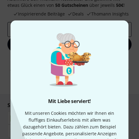
etwas Glück einen von
50 Gutscheinen
über jeweils
50€
!
Inspirierende Beiträge
Deals
Thomann Insights
E-Mail-Adresse
*
Jetzt anmelden
Mit Klick auf „Jetzt anmelden“ stimmen Sie dem Erhalt von E-Mail-
Werbung und einer Messung des E-Mail-Nutzungsverhaltens zu. Die
Abmeldung ist jederzeit möglich. Weitere Informationen finden Sie in
unseren
Datenschutzhinweisen
.
* Pflichtfeld
Mit Liebe serviert!
Sicher einkaufen & bezahlen
Mit unseren Cookies möchten wir Ihnen ein
fluffiges Einkaufserlebnis mit allem was
dazugehört bieten. Dazu zählen zum Beispiel
passende Angebote, personalisierte Anzeigen