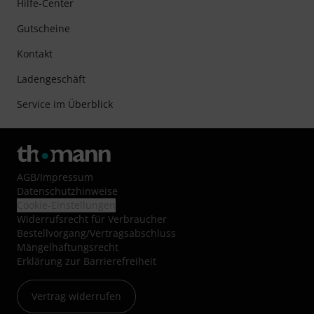
Hilfe-Center
Gutscheine
Kontakt
Ladengeschäft
Service im Überblick
AGB
/
Impressum
Datenschutzhinweise
Cookie-Einstellungen
Widerrufsrecht für Verbraucher
Bestellvorgang/Vertragsabschluss
Mängelhaftungsrecht
Erklärung zur Barrierefreiheit
Vertrag widerrufen