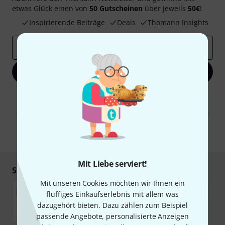
etwas Glück einen von
50 Gutscheinen
über jeweils
50€
!
Inspirierende Beiträge
Deals
Thomann Insights
E-Mail-Adresse
*
Jetzt anmelden
Mit Klick auf „Jetzt anmelden“ stimmen Sie dem Erhalt von E-Mail-
Werbung und einer Messung des E-Mail-Nutzungsverhaltens zu. Die
Abmeldung ist jederzeit möglich. Weitere Informationen finden Sie in
unseren
Datenschutzhinweisen
.
* Pflichtfeld
Mit Liebe serviert!
Sicher einkaufen & bezahlen
Mit unseren Cookies möchten wir Ihnen ein
fluffiges Einkaufserlebnis mit allem was
dazugehört bieten. Dazu zählen zum Beispiel
passende Angebote, personalisierte Anzeigen