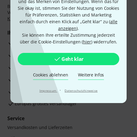
und das Merken von Einstellungen. Wenn das für
Bezahlen Sie vertraulich und sicher per Nachnahme,
Sie okay ist, stimmen Sie der Nutzung von Cookies
Vorkasse, PayPal, Amazon Pay,
Klarna Sofort bezahlen
,
für Präferenzen, Statistiken und Marketing
Klarna Ratenzahlung
oder Kreditkarte.
einfach durch einen Klick auf „Geht klar“ zu (
alle
anzeigen
).
Ihre Vorteile
Sie können Ihre erteilte Zustimmung jederzeit
über die Cookie-Einstellungen (
hier
) widerrufen.
3 Jahre Thomann Garantie
30 Tage Money-Back-Garantie
Geht klar
Reparaturservice
Cookies ablehnen
Weitere Infos
Beratung durch Fachexperten
·
Zufriedenheitsgarantie
Impressum
Datenschutzhinweise
Europas größtes Versandlager
Service
Versandkosten und Lieferzeiten