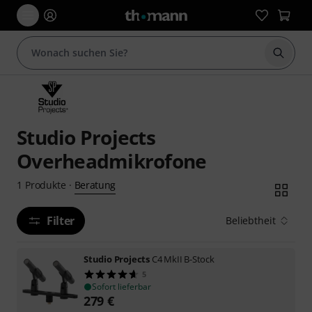
Suche 
Studio Projects
Overheadmikrofone
Beratung
1
Produkte
·
Filter
Beliebtheit
Studio Projects
C4 MkII B-Stock
5
Sofort lieferbar
279
€