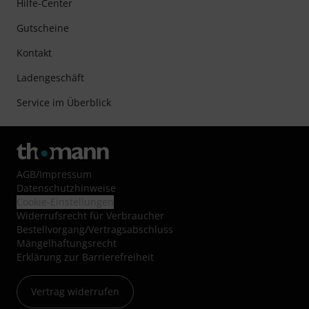
Hilfe-Center
Gutscheine
Kontakt
Ladengeschäft
Service im Überblick
AGB
/
Impressum
Datenschutzhinweise
Cookie-Einstellungen
Widerrufsrecht für Verbraucher
Bestellvorgang/Vertragsabschluss
Mängelhaftungsrecht
Erklärung zur Barrierefreiheit
Vertrag widerrufen