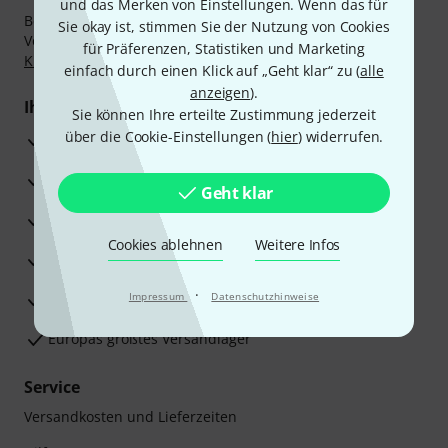
und das Merken von Einstellungen. Wenn das für
Bezahlen Sie vertraulich und sicher per Nachnahme,
Sie okay ist, stimmen Sie der Nutzung von Cookies
Vorkasse, PayPal, Amazon Pay,
Klarna Sofort bezahlen
,
für Präferenzen, Statistiken und Marketing
Klarna Ratenzahlung
oder Kreditkarte.
einfach durch einen Klick auf „Geht klar“ zu (
alle
anzeigen
).
Ihre Vorteile
Sie können Ihre erteilte Zustimmung jederzeit
über die Cookie-Einstellungen (
hier
) widerrufen.
3 Jahre Thomann Garantie
30 Tage Money-Back-Garantie
Geht klar
Reparaturservice
Cookies ablehnen
Weitere Infos
Beratung durch Fachexperten
·
Zufriedenheitsgarantie
Impressum
Datenschutzhinweise
Europas größtes Versandlager
Service
Versandkosten und Lieferzeiten