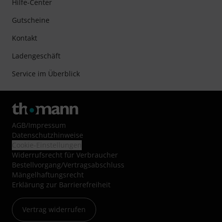
Hilfe-Center
Gutscheine
Kontakt
Ladengeschäft
Service im Überblick
AGB
/
Impressum
Datenschutzhinweise
Cookie-Einstellungen
Widerrufsrecht für Verbraucher
Bestellvorgang/Vertragsabschluss
Mängelhaftungsrecht
Erklärung zur Barrierefreiheit
Vertrag widerrufen