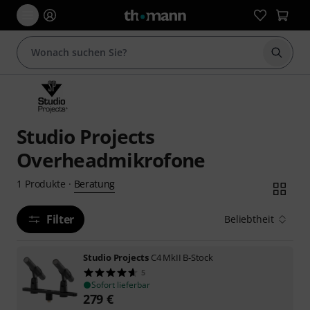
Suche 
Studio Projects
Overheadmikrofone
Beratung
1
Produkte
·
Filter
Beliebtheit
Studio Projects
C4 MkII B-Stock
5
Sofort lieferbar
279
€