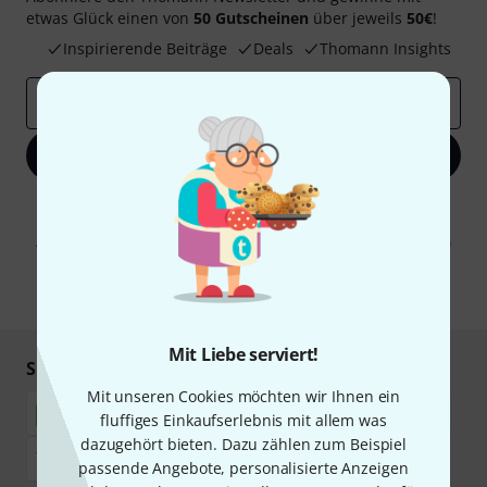
etwas Glück einen von
50 Gutscheinen
über jeweils
50€
!
Inspirierende Beiträge
Deals
Thomann Insights
E-Mail-Adresse
*
Jetzt anmelden
Mit Klick auf „Jetzt anmelden“ stimmen Sie dem Erhalt von E-Mail-
Werbung und einer Messung des E-Mail-Nutzungsverhaltens zu. Die
Abmeldung ist jederzeit möglich. Weitere Informationen finden Sie in
unseren
Datenschutzhinweisen
.
* Pflichtfeld
Mit Liebe serviert!
Sicher einkaufen & bezahlen
Mit unseren Cookies möchten wir Ihnen ein
fluffiges Einkaufserlebnis mit allem was
dazugehört bieten. Dazu zählen zum Beispiel
passende Angebote, personalisierte Anzeigen