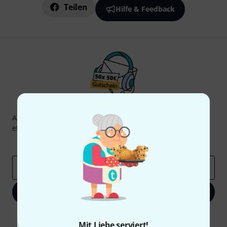
Teilen
Hilfe & Feedback
Thomann Newsletter
Abonniere den Thomann Newsletter und gewinne mit
etwas Glück einen von
50 Gutscheinen
über jeweils
50€
!
Inspirierende Beiträge
Deals
Thomann Insights
E-Mail-Adresse
*
Jetzt anmelden
Mit Klick auf „Jetzt anmelden“ stimmen Sie dem Erhalt von E-Mail-
Mit Liebe serviert!
Werbung und einer Messung des E-Mail-Nutzungsverhaltens zu. Die