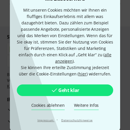
Abmeldung ist jederzeit möglich. Weitere Informationen finden Sie in
unseren
Datenschutzhinweisen
.
Mit unseren Cookies möchten wir Ihnen ein
fluffiges Einkaufserlebnis mit allem was
* Pflichtfeld
dazugehört bieten. Dazu zählen zum Beispiel
passende Angebote, personalisierte Anzeigen
und das Merken von Einstellungen. Wenn das für
Sicher einkaufen & bezahlen
Sie okay ist, stimmen Sie der Nutzung von Cookies
für Präferenzen, Statistiken und Marketing
einfach durch einen Klick auf „Geht klar“ zu (
alle
anzeigen
).
Sie können Ihre erteilte Zustimmung jederzeit
über die Cookie-Einstellungen (
hier
) widerrufen.
Bezahlen Sie vertraulich und sicher per Nachnahme,
Vorkasse, PayPal, Amazon Pay,
Klarna Sofort bezahlen
,
Klarna Ratenzahlung
oder Kreditkarte.
Geht klar
Ihre Vorteile
Cookies ablehnen
Weitere Infos
3 Jahre Thomann Garantie
·
30 Tage Money-Back-Garantie
Impressum
Datenschutzhinweise