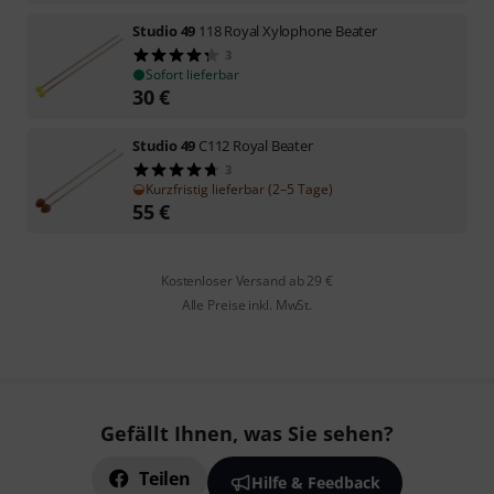
Studio 49
118 Royal Xylophone Beater
3
Sofort lieferbar
30
€
Studio 49
C112 Royal Beater
3
Kurzfristig lieferbar (2–5 Tage)
55
€
Kostenloser Versand ab 29 €
Alle Preise inkl. MwSt.
Gefällt Ihnen, was Sie sehen?
Teilen
Hilfe & Feedback