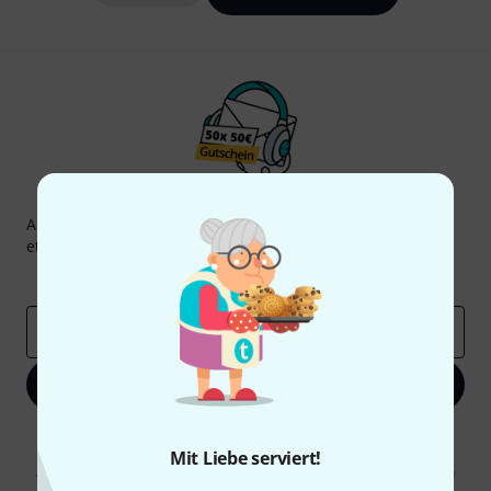
Thomann Newsletter
Abonniere den Thomann Newsletter und gewinne mit
etwas Glück einen von
50 Gutscheinen
über jeweils
50€
!
Inspirierende Beiträge
Deals
Thomann Insights
E-Mail-Adresse
*
Jetzt anmelden
Mit Klick auf „Jetzt anmelden“ stimmen Sie dem Erhalt von E-Mail-
Werbung und einer Messung des E-Mail-Nutzungsverhaltens zu. Die
Mit Liebe serviert!
Abmeldung ist jederzeit möglich. Weitere Informationen finden Sie in
unseren
Datenschutzhinweisen
.