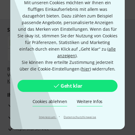
Mit unseren Cookies möchten wir Ihnen ein
fluffiges Einkaufserlebnis mit allem was
* Pflichtfeld
dazugehört bieten. Dazu zählen zum Beispiel
passende Angebote, personalisierte Anzeigen
und das Merken von Einstellungen. Wenn das für
Sicher einkaufen & bezahlen
Sie okay ist, stimmen Sie der Nutzung von Cookies
für Präferenzen, Statistiken und Marketing
einfach durch einen Klick auf „Geht klar“ zu (
alle
anzeigen
).
Sie können Ihre erteilte Zustimmung jederzeit
Bezahlen Sie vertraulich und sicher per Nachnahme,
über die Cookie-Einstellungen (
hier
) widerrufen.
Vorkasse, PayPal, Amazon Pay,
Klarna Sofort bezahlen
,
Klarna Ratenzahlung
oder Kreditkarte.
Geht klar
Ihre Vorteile
Cookies ablehnen
Weitere Infos
3 Jahre Thomann Garantie
30 Tage Money-Back-Garantie
·
Impressum
Datenschutzhinweise
Reparaturservice