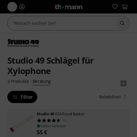
Suche 
Studio 49 Schlägel für
Xylophone
Beratung
3
Produkte
·
Filter
Beliebtheit
Studio 49
024 Royal Beater
11
Sofort lieferbar
55
€