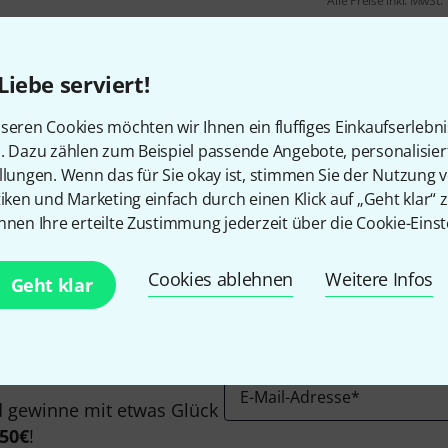
Alle Preise inkl. MwSt.
Liebe serviert!
seren Cookies möchten wir Ihnen ein fluffiges Einkaufserlebn
n. Dazu zählen zum Beispiel passende Angebote, personalisie
Gefällt Ihnen, was Sie sehen?
llungen. Wenn das für Sie okay ist, stimmen Sie der Nutzung 
tiken und Marketing einfach durch einen Klick auf „Geht klar“ z
nnen Ihre erteilte Zustimmung jederzeit über die Cookie-Einst
Teilen
Hilfe & Feedback
Cookies ablehnen
Weitere Infos
Geht klar
E-Mail-Adresse
*
 gewinne mit etwas Glück
50€
!