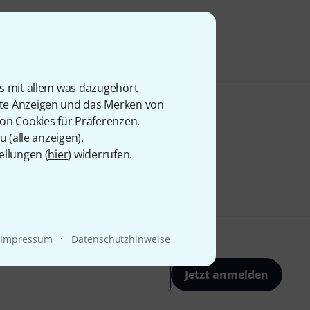
is mit allem was dazugehört
rte Anzeigen und das Merken von
von Cookies für Präferenzen,
u (
alle anzeigen
).
ellungen (
hier
) widerrufen.
·
Impressum
Datenschutzhinweise
Jetzt anmelden