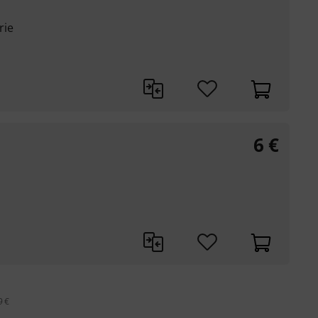
rie
6
€
9 €