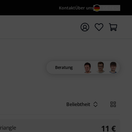
Kontakt
Über uns
DE / €
e mit Suchwort {searchTerm} starten
Beratung
Beliebtheit
11
€
Triangle