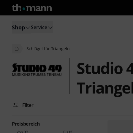
Shop
Service
Schlägel für Triangeln
Studio 4
Triange
Filter
Preisbereich
Von (€)
Bis (€)