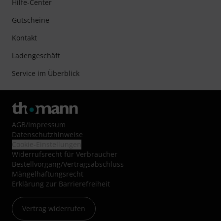
Hilfe-Center
Gutscheine
Kontakt
Ladengeschäft
Service im Überblick
AGB
/
Impressum
Datenschutzhinweise
Cookie-Einstellungen
Widerrufsrecht für Verbraucher
Bestellvorgang/Vertragsabschluss
Mängelhaftungsrecht
Erklärung zur Barrierefreiheit
Vertrag widerrufen