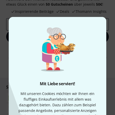
etwas Glück einen von
50 Gutscheinen
über jeweils
50€
!
Inspirierende Beiträge
Deals
Thomann Insights
E-Mail-Adresse
*
Jetzt anmelden
Mit Klick auf „Jetzt anmelden“ stimmen Sie dem Erhalt von E-Mail-
Werbung und einer Messung des E-Mail-Nutzungsverhaltens zu. Die
Abmeldung ist jederzeit möglich. Weitere Informationen finden Sie in
unseren
Datenschutzhinweisen
.
* Pflichtfeld
Mit Liebe serviert!
Sicher einkaufen & bezahlen
Mit unseren Cookies möchten wir Ihnen ein
fluffiges Einkaufserlebnis mit allem was
dazugehört bieten. Dazu zählen zum Beispiel
passende Angebote, personalisierte Anzeigen