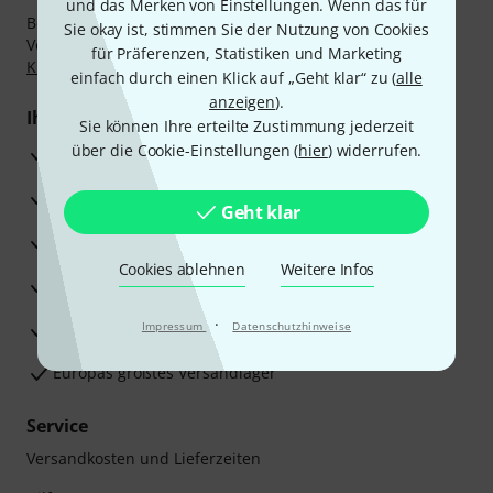
und das Merken von Einstellungen. Wenn das für
Bezahlen Sie vertraulich und sicher per Nachnahme,
Sie okay ist, stimmen Sie der Nutzung von Cookies
Vorkasse, PayPal, Amazon Pay,
Klarna Sofort bezahlen
,
für Präferenzen, Statistiken und Marketing
Klarna Ratenzahlung
oder Kreditkarte.
einfach durch einen Klick auf „Geht klar“ zu (
alle
anzeigen
).
Ihre Vorteile
Sie können Ihre erteilte Zustimmung jederzeit
über die Cookie-Einstellungen (
hier
) widerrufen.
3 Jahre Thomann Garantie
30 Tage Money-Back-Garantie
Geht klar
Reparaturservice
Cookies ablehnen
Weitere Infos
Beratung durch Fachexperten
·
Zufriedenheitsgarantie
Impressum
Datenschutzhinweise
Europas größtes Versandlager
Service
Versandkosten und Lieferzeiten