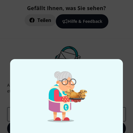
Gefällt Ihnen, was Sie sehen?
Teilen
Hilfe & Feedback
Thomann Newsletter
Abonniere den Thomann Newsletter und gewinne mit
etwas Glück einen von
50 Gutscheinen
über jeweils
50€
!
Inspirierende Beiträge
Deals
Thomann Insights
E-Mail-Adresse
*
Jetzt anmelden