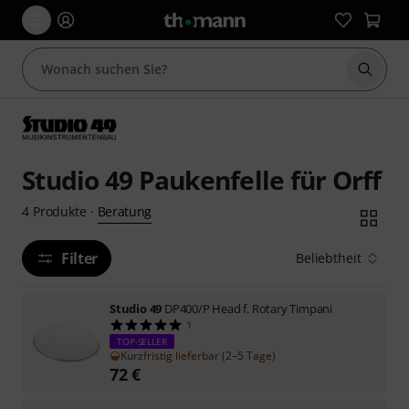
Suche 
Studio 49 Paukenfelle für Orff
Beratung
4
Produkte
·
Filter
Beliebtheit
Studio 49
DP400/P Head f. Rotary Timpani
1
TOP-SELLER
Kurzfristig lieferbar (2–5 Tage)
72
€