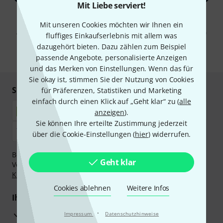
Mit Liebe serviert!
Mit Klick auf „Jetzt anmelden“ stimmen Sie dem Erhalt von E-Mail-
Werbung und einer Messung des E-Mail-Nutzungsverhaltens zu. Die
Mit unseren Cookies möchten wir Ihnen ein
Abmeldung ist jederzeit möglich. Weitere Informationen finden Sie in
fluffiges Einkaufserlebnis mit allem was
unseren
Datenschutzhinweisen
.
dazugehört bieten. Dazu zählen zum Beispiel
* Pflichtfeld
passende Angebote, personalisierte Anzeigen
und das Merken von Einstellungen. Wenn das für
Sie okay ist, stimmen Sie der Nutzung von Cookies
Sicher einkaufen & bezahlen
für Präferenzen, Statistiken und Marketing
einfach durch einen Klick auf „Geht klar“ zu (
alle
anzeigen
).
Sie können Ihre erteilte Zustimmung jederzeit
über die Cookie-Einstellungen (
hier
) widerrufen.
Bezahlen Sie vertraulich und sicher per Nachnahme,
Geht klar
Vorkasse, PayPal, Amazon Pay,
Klarna Sofort bezahlen
,
Klarna Ratenzahlung
oder Kreditkarte.
Cookies ablehnen
Weitere Infos
Ihre Vorteile
·
3 Jahre Thomann Garantie
Impressum
Datenschutzhinweise