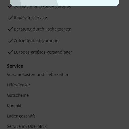
30 Tage Money-Back-Garantie
Reparaturservice
Beratung durch Fachexperten
Zufriedenheitsgarantie
Europas größtes Versandlager
Service
Versandkosten und Lieferzeiten
Hilfe-Center
Gutscheine
Kontakt
Ladengeschäft
Service im Überblick