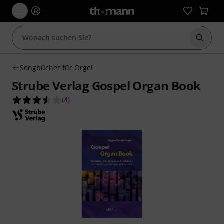
Suche 
Songbücher für Orgel
Strube Verlag Gospel Organ Book
3.5 von 5 Sternen aus 4 Kundenbewertungen
(
4
)