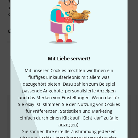
nicht vom Blatt spielen, also lohnen sich die meditativen
und pfiffigen Bearbeitungen mit ungewohnten
Klangflächen und Arpeggien.
0
0
BEWERTUNG MELDEN
Alle Bewertungen lesen
Mit Liebe serviert!
Mit unseren Cookies möchten wir Ihnen ein
fluffiges Einkaufserlebnis mit allem was
Alternativen vergleichen
dazugehört bieten. Dazu zählen zum Beispiel
passende Angebote, personalisierte Anzeigen
und das Merken von Einstellungen. Wenn das für
Sie okay ist, stimmen Sie der Nutzung von Cookies
für Präferenzen, Statistiken und Marketing
einfach durch einen Klick auf „Geht klar“ zu (
alle
anzeigen
).
Sie können Ihre erteilte Zustimmung jederzeit