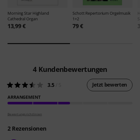
Morning Star
Highland
Schott
Repertorium Orgelmusik
H
Cathedral Organ
1+2
S
13,99 €
79 €
4
Kundenbewertungen
Jetzt bewerten
3.5
/ 5
ARRANGEMENT
Bewertungsrichtlinien
2
Rezensionen