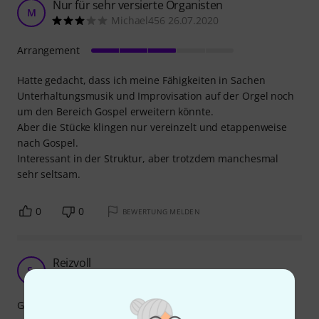
Nur für sehr versierte Organisten
M
Michael456 26.07.2020
Arrangement
Hatte gedacht, dass ich meine Fähigkeiten in Sachen
Unterhaltungsmusik und Improvisation auf der Orgel noch
um den Bereich Gospel erweitern könnte.
Aber die Stücke klingen nur vereinzelt und etappenweise
nach Gospel.
Interessant in der Struktur, aber trotzdem manchesmal
sehr seltsam.
0
0
BEWERTUNG MELDEN
Reizvoll
S.
Simon . 06.08.2015
Gospels für Orgel - immer eine Herausfoderung. Ich kanns