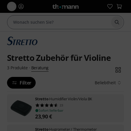
Suche 
Stretto Zubehör für Violine
Beratung
3
Produkte
·
Filter
Beliebtheit
Stretto
Humidifier Violin/Viola BK
23
Sofort lieferbar
23,90
€
Stretto
Hygrometer / Thermometer