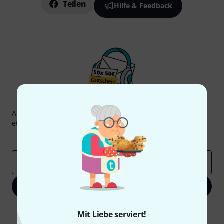
Teilen
Hilfe & Feedback
Thomann Newsletter
Abonniere den Thomann Newsletter und gewinne mit
etwas Glück einen von
50 Gutscheinen
über jeweils
50€
!
Inspirierende Beiträge
Deals
Thomann Insights
E-Mail-Adresse
*
Jetzt anmelden
Mit Klick auf „Jetzt anmelden“ stimmen Sie dem Erhalt von E-Mail-
Mit Liebe serviert!
Werbung und einer Messung des E-Mail-Nutzungsverhaltens zu. Die