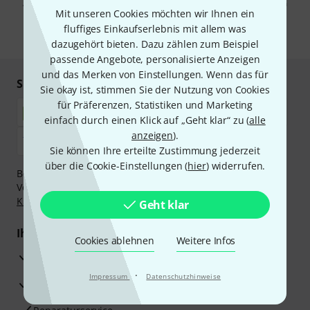
Abmeldung ist jederzeit möglich. Weitere Informationen finden Sie in
Mit unseren Cookies möchten wir Ihnen ein
unseren
Datenschutzhinweisen
.
fluffiges Einkaufserlebnis mit allem was
* Pflichtfeld
dazugehört bieten. Dazu zählen zum Beispiel
passende Angebote, personalisierte Anzeigen
und das Merken von Einstellungen. Wenn das für
Sicher einkaufen & bezahlen
Sie okay ist, stimmen Sie der Nutzung von Cookies
für Präferenzen, Statistiken und Marketing
einfach durch einen Klick auf „Geht klar“ zu (
alle
anzeigen
).
Sie können Ihre erteilte Zustimmung jederzeit
über die Cookie-Einstellungen (
hier
) widerrufen.
Bezahlen Sie vertraulich und sicher per Nachnahme,
Vorkasse, PayPal, Amazon Pay,
Klarna Sofort bezahlen
,
Klarna Ratenzahlung
oder Kreditkarte.
Geht klar
Ihre Vorteile
Cookies ablehnen
Weitere Infos
3 Jahre Thomann Garantie
·
Impressum
Datenschutzhinweise
30 Tage Money-Back-Garantie