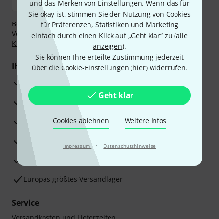
und das Merken von Einstellungen. Wenn das für
Sie okay ist, stimmen Sie der Nutzung von Cookies
Bezahlen Sie vertraulich und sicher per Nachnahme,
für Präferenzen, Statistiken und Marketing
Vorkasse, PayPal, Amazon Pay,
Klarna Sofort bezahlen
,
einfach durch einen Klick auf „Geht klar“ zu (
alle
Klarna Ratenzahlung
oder Kreditkarte.
anzeigen
).
Sie können Ihre erteilte Zustimmung jederzeit
Ihre Vorteile
über die Cookie-Einstellungen (
hier
) widerrufen.
3 Jahre Thomann Garantie
Geht klar
30 Tage Money-Back-Garantie
Reparaturservice
Cookies ablehnen
Weitere Infos
Beratung durch Fachexperten
·
Impressum
Datenschutzhinweise
Zufriedenheitsgarantie
Europas größtes Versandlager
Service
Versandkosten und Lieferzeiten