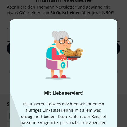
Thomann Newsletter
Abonniere den Thomann Newsletter und gewinne mit
etwas Glück einen von
50 Gutscheinen
über jeweils
50€
!
Inspirierende Beiträge
Deals
Thomann Insights
E-Mail-Adresse
*
Jetzt anmelden
Mit Klick auf „Jetzt anmelden“ stimmen Sie dem Erhalt von E-Mail-
Werbung und einer Messung des E-Mail-Nutzungsverhaltens zu. Die
Abmeldung ist jederzeit möglich. Weitere Informationen finden Sie in
unseren
Datenschutzhinweisen
.
* Pflichtfeld
Mit Liebe serviert!
Sicher einkaufen & bezahlen
Mit unseren Cookies möchten wir Ihnen ein
fluffiges Einkaufserlebnis mit allem was
dazugehört bieten. Dazu zählen zum Beispiel
passende Angebote, personalisierte Anzeigen