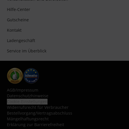
Hilfe-Center
Gutscheine
Kontakt
Ladengeschäft
Service im Überblick
AGB
/
Impressum
Datenschutzhinweise
Cookie-Einstellungen
Widerrufsrecht für Verbraucher
Bestellvorgang/Vertragsabschluss
Mängelhaftungsrecht
Erklärung zur Barrierefreiheit