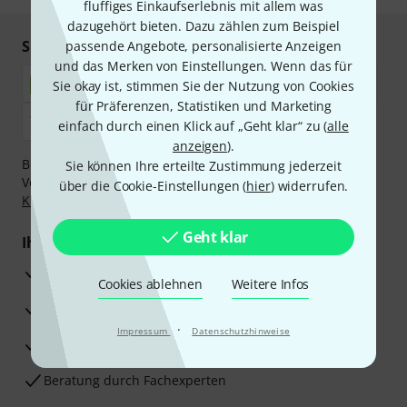
fluffiges Einkaufserlebnis mit allem was
dazugehört bieten. Dazu zählen zum Beispiel
Sicher einkaufen & bezahlen
passende Angebote, personalisierte Anzeigen
und das Merken von Einstellungen. Wenn das für
Sie okay ist, stimmen Sie der Nutzung von Cookies
für Präferenzen, Statistiken und Marketing
einfach durch einen Klick auf „Geht klar“ zu (
alle
anzeigen
).
Bezahlen Sie vertraulich und sicher per Nachnahme,
Sie können Ihre erteilte Zustimmung jederzeit
Vorkasse, PayPal, Amazon Pay,
Klarna Sofort bezahlen
,
über die Cookie-Einstellungen (
hier
) widerrufen.
Klarna Ratenzahlung
oder Kreditkarte.
Geht klar
Ihre Vorteile
3 Jahre Thomann Garantie
Cookies ablehnen
Weitere Infos
30 Tage Money-Back-Garantie
·
Impressum
Datenschutzhinweise
Reparaturservice
Beratung durch Fachexperten