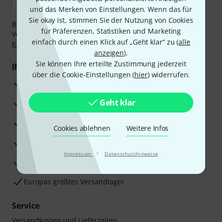
und das Merken von Einstellungen. Wenn das für
Sie okay ist, stimmen Sie der Nutzung von Cookies
Bezahlen Sie vertraulich und sicher per Nachnahme,
für Präferenzen, Statistiken und Marketing
Vorkasse, PayPal, Amazon Pay,
Klarna Sofort bezahlen
,
einfach durch einen Klick auf „Geht klar“ zu (
alle
Klarna Ratenzahlung
oder Kreditkarte.
anzeigen
).
Sie können Ihre erteilte Zustimmung jederzeit
Ihre Vorteile
über die Cookie-Einstellungen (
hier
) widerrufen.
3 Jahre Thomann Garantie
Geht klar
30 Tage Money-Back-Garantie
Reparaturservice
Cookies ablehnen
Weitere Infos
Beratung durch Fachexperten
·
Impressum
Datenschutzhinweise
Zufriedenheitsgarantie
Europas größtes Versandlager
Service
Versandkosten und Lieferzeiten