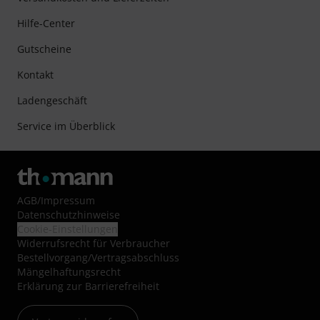
Hilfe-Center
Gutscheine
Kontakt
Ladengeschäft
Service im Überblick
AGB
/
Impressum
Datenschutzhinweise
Cookie-Einstellungen
Widerrufsrecht für Verbraucher
Bestellvorgang/Vertragsabschluss
Mängelhaftungsrecht
Erklärung zur Barrierefreiheit