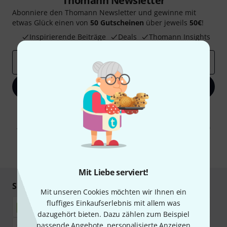
Thomann Newsletter
Abonniere den Thomann Newsletter und gewinne mit
etwas Glück einen von
50 Gutscheinen
über jeweils
50€
!
Inspirierende Beiträge
Deals
Thomann Insights
E-Mail-Adresse
*
Jetzt anmelden
Mit Klick auf „Jetzt anmelden“ stimmen Sie dem Erhalt von E-Mail-
Werbung und einer Messung des E-Mail-Nutzungsverhaltens zu. Die
Abmeldung ist jederzeit möglich. Weitere Informationen finden Sie in
unseren
Datenschutzhinweisen
.
* Pflichtfeld
Mit Liebe serviert!
Sicher einkaufen & bezahlen
Mit unseren Cookies möchten wir Ihnen ein
fluffiges Einkaufserlebnis mit allem was
dazugehört bieten. Dazu zählen zum Beispiel
passende Angebote, personalisierte Anzeigen