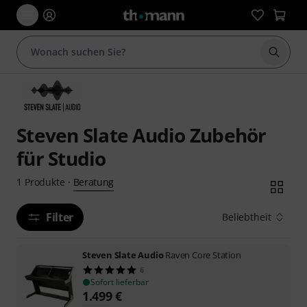
Suche 
Steven Slate Audio Zubehör
für Studio
Beratung
1
Produkte
·
Filter
Beliebtheit
Steven Slate Audio
Raven Core Station
6
Sofort lieferbar
1.499
€