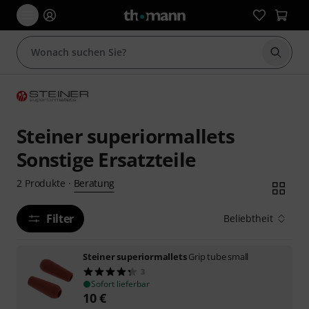
Suche 
Steiner superiormallets
Sonstige Ersatzteile
Beratung
2
Produkte
·
Filter
Beliebtheit
Steiner superiormallets
Grip tube small
3
Sofort lieferbar
10
€