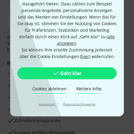
dazugehört bieten. Dazu zählen zum Beispiel
passende Angebote, personalisierte Anzeigen
und das Merken von Einstellungen. Wenn das für
Sie okay ist, stimmen Sie der Nutzung von Cookies
für Präferenzen, Statistiken und Marketing
einfach durch einen Klick auf „Geht klar“ zu (
alle
Bezahlen Sie vertraulich und sicher per Nachnahme,
Vorkasse, PayPal, Amazon Pay,
anzeigen
Klarna Sofort bezahlen
).
,
Klarna Ratenzahlung
oder Kreditkarte.
Sie können Ihre erteilte Zustimmung jederzeit
über die Cookie-Einstellungen (
hier
) widerrufen.
Ihre Vorteile
3 Jahre Thomann Garantie
Geht klar
30 Tage Money-Back-Garantie
Cookies ablehnen
Weitere Infos
Reparaturservice
·
Impressum
Datenschutzhinweise
Beratung durch Fachexperten
Zufriedenheitsgarantie
Europas größtes Versandlager