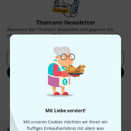
Thomann Newsletter
Abonniere den Thomann Newsletter und gewinne mit
etwas Glück einen von
50 Gutscheinen
über jeweils
50€
!
Inspirierende Beiträge
Deals
Thomann Insights
E-Mail-Adresse
*
Jetzt anmelden
Mit Klick auf „Jetzt anmelden“ stimmen Sie dem Erhalt von E-Mail-
Werbung und einer Messung des E-Mail-Nutzungsverhaltens zu. Die
Abmeldung ist jederzeit möglich. Weitere Informationen finden Sie in
unseren
Datenschutzhinweisen
.
* Pflichtfeld
Mit Liebe serviert!
Mit unseren Cookies möchten wir Ihnen ein
fluffiges Einkaufserlebnis mit allem was
Sicher einkaufen & bezahlen