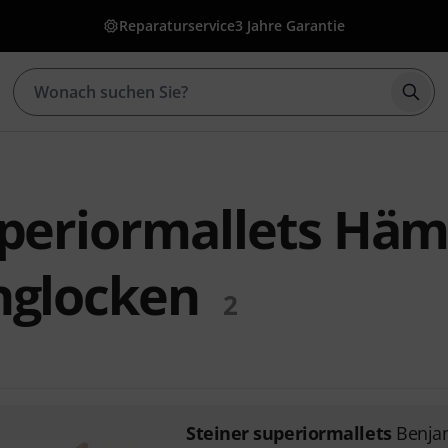
Reparaturservice
3 Jahre Garantie
Such
uperiormallets Hä
nglocken
2
Steiner superiormallets
Benja