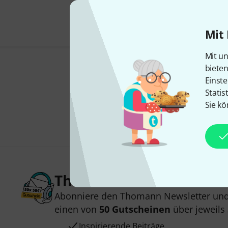
Mit 
Mit un
biete
Einste
Statis
Sie kö
Thomann Newsletter
Abonniere den Thomann Newsletter und
einen von
50 Gutscheinen
über jeweils
Inspirierende Beiträge