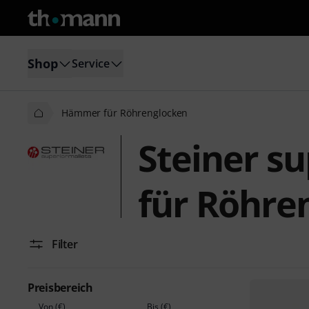
Shop
Service
Hämmer für Röhrenglocken
Steiner s
für Röhre
Filter
Preisbereich
Von (€)
Bis (€)