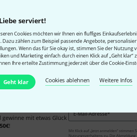
Alle Preise inkl. MwSt.
Liebe serviert!
seren Cookies möchten wir Ihnen ein fluffiges Einkaufserlebn
n. Dazu zählen zum Beispiel passende Angebote, personalisie
Gefällt Ihnen, was Sie sehen?
llungen. Wenn das für Sie okay ist, stimmen Sie der Nutzung 
tiken und Marketing einfach durch einen Klick auf „Geht klar“ z
nnen Ihre erteilte Zustimmung jederzeit über die Cookie-Einst
Teilen
Hilfe & Feedback
Cookies ablehnen
Weitere Infos
Geht klar
E-Mail-Adresse
*
 gewinne mit etwas Glück
50€
!
Mit Klick auf „Jetzt anmelden“ stimmen
Nutzungsverhaltens zu. Die Abmeldung is