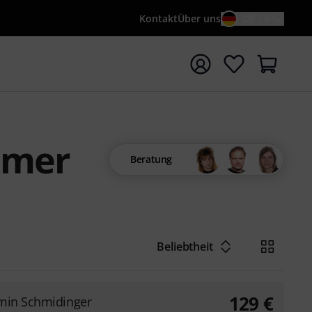
Kontakt
Über uns
DE / €
e mit Suchwort {searchTerm} starten
mmer
Beratung
Beliebtheit
129
€
min Schmidinger