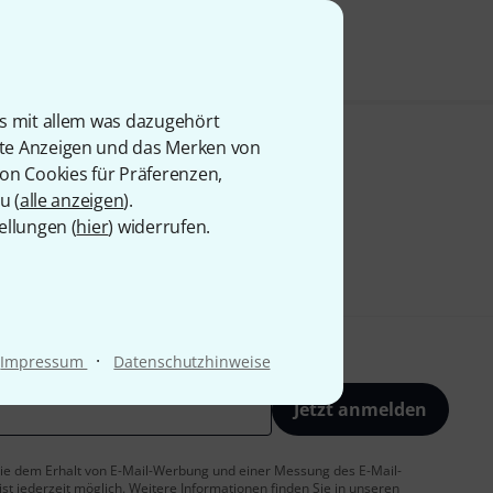
is mit allem was dazugehört
rte Anzeigen und das Merken von
von Cookies für Präferenzen,
u (
alle anzeigen
).
ellungen (
hier
) widerrufen.
·
Impressum
Datenschutzhinweise
Jetzt anmelden
 Sie dem Erhalt von E-Mail-Werbung und einer Messung des E-Mail-
t jederzeit möglich. Weitere Informationen finden Sie in unseren