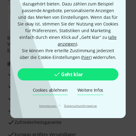
dazugehört bieten. Dazu zählen zum Beispiel
passende Angebote, personalisierte Anzeigen
und das Merken von Einstellungen. Wenn das für
Sie okay ist, stimmen Sie der Nutzung von Cookies
für Präferenzen, Statistiken und Marketing
einfach durch einen Klick auf „Geht klar“ zu (
alle
Bezahlen Sie vertraulich und sicher per Nachnahme,
Vorkasse, PayPal, Amazon Pay,
anzeigen
Klarna Sofort bezahlen
).
,
Klarna Ratenzahlung
oder Kreditkarte.
Sie können Ihre erteilte Zustimmung jederzeit
über die Cookie-Einstellungen (
hier
) widerrufen.
Ihre Vorteile
3 Jahre Thomann Garantie
Geht klar
30 Tage Money-Back-Garantie
Cookies ablehnen
Weitere Infos
Reparaturservice
·
Impressum
Datenschutzhinweise
Beratung durch Fachexperten
Zufriedenheitsgarantie
Europas größtes Versandlager