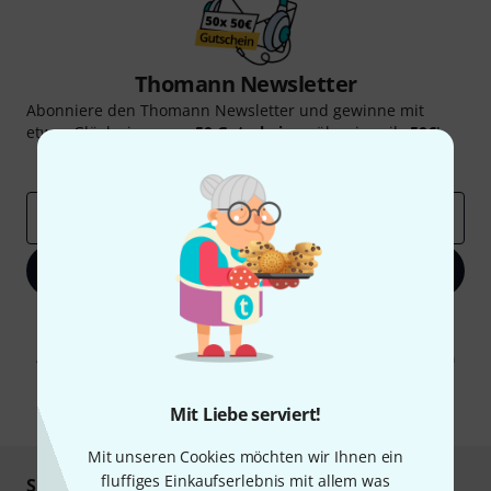
Thomann Newsletter
Abonniere den Thomann Newsletter und gewinne mit
etwas Glück einen von
50 Gutscheinen
über jeweils
50€
!
Inspirierende Beiträge
Deals
Thomann Insights
E-Mail-Adresse
*
Jetzt anmelden
Mit Klick auf „Jetzt anmelden“ stimmen Sie dem Erhalt von E-Mail-
Werbung und einer Messung des E-Mail-Nutzungsverhaltens zu. Die
Abmeldung ist jederzeit möglich. Weitere Informationen finden Sie in
unseren
Datenschutzhinweisen
.
* Pflichtfeld
Mit Liebe serviert!
Mit unseren Cookies möchten wir Ihnen ein
fluffiges Einkaufserlebnis mit allem was
Sicher einkaufen & bezahlen