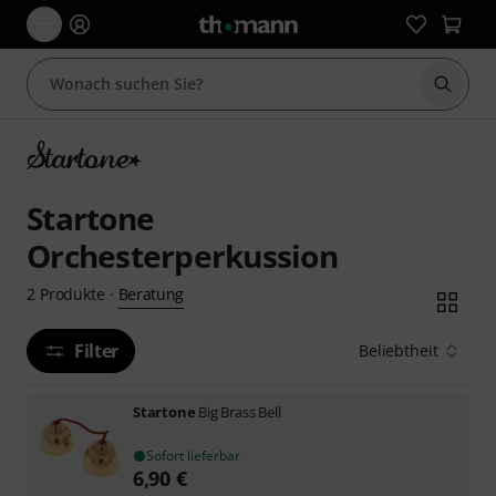
Suche 
Startone
Orchesterperkussion
Beratung
2
Produkte
·
Filter
Beliebtheit
Startone
Big Brass Bell
Sofort lieferbar
6,90
€