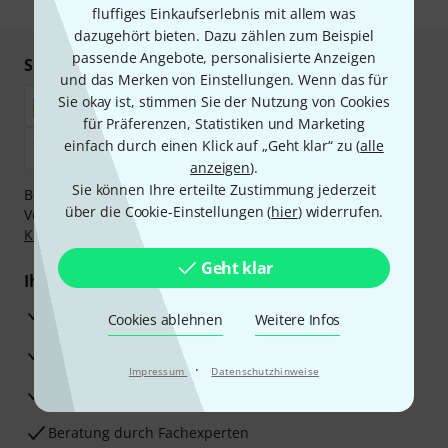
fluffiges Einkaufserlebnis mit allem was
dazugehört bieten. Dazu zählen zum Beispiel
passende Angebote, personalisierte Anzeigen
Sicher einkaufen & bezahlen
und das Merken von Einstellungen. Wenn das für
Sie okay ist, stimmen Sie der Nutzung von Cookies
für Präferenzen, Statistiken und Marketing
einfach durch einen Klick auf „Geht klar“ zu (
alle
anzeigen
).
Sie können Ihre erteilte Zustimmung jederzeit
Bezahlen Sie vertraulich und sicher per Nachnahme,
über die Cookie-Einstellungen (
hier
) widerrufen.
Vorkasse, PayPal, Amazon Pay,
Klarna Sofort bezahlen
,
Klarna Ratenzahlung
oder Kreditkarte.
Geht klar
Ihre Vorteile
3 Jahre Thomann Garantie
Cookies ablehnen
Weitere Infos
30 Tage Money-Back-Garantie
·
Impressum
Datenschutzhinweise
Reparaturservice
Beratung durch Fachexperten