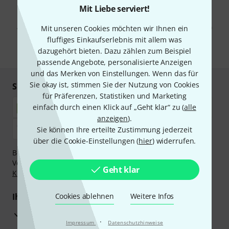
Mit Liebe serviert!
Mit Klick auf „Jetzt anmelden“ stimmen Sie dem Erhalt von E-Mail-
Werbung und einer Messung des E-Mail-Nutzungsverhaltens zu. Die
Abmeldung ist jederzeit möglich. Weitere Informationen finden Sie in
Mit unseren Cookies möchten wir Ihnen ein
unseren
Datenschutzhinweisen
.
fluffiges Einkaufserlebnis mit allem was
dazugehört bieten. Dazu zählen zum Beispiel
* Pflichtfeld
passende Angebote, personalisierte Anzeigen
und das Merken von Einstellungen. Wenn das für
Sie okay ist, stimmen Sie der Nutzung von Cookies
Sicher einkaufen & bezahlen
für Präferenzen, Statistiken und Marketing
einfach durch einen Klick auf „Geht klar“ zu (
alle
anzeigen
).
Sie können Ihre erteilte Zustimmung jederzeit
über die Cookie-Einstellungen (
hier
) widerrufen.
Bezahlen Sie vertraulich und sicher per Nachnahme,
Vorkasse, PayPal, Amazon Pay,
Klarna Sofort bezahlen
,
Geht klar
Klarna Ratenzahlung
oder Kreditkarte.
Ihre Vorteile
Cookies ablehnen
Weitere Infos
3 Jahre Thomann Garantie
·
Impressum
Datenschutzhinweise