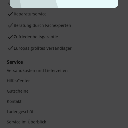
30 Tage Money-Back-Garantie
Reparaturservice
Beratung durch Fachexperten
Zufriedenheitsgarantie
Europas größtes Versandlager
Service
Versandkosten und Lieferzeiten
Hilfe-Center
Gutscheine
Kontakt
Ladengeschäft
Service im Überblick