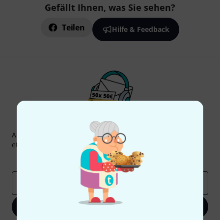
Gefällt Ihnen, was Sie sehen?
Teilen
Hilfe & Feedback
Thomann Newsletter
Abonniere den Thomann Newsletter und gewinne mit
etwas Glück einen von
50 Gutscheinen
über jeweils
50€
!
Inspirierende Beiträge
Deals
Thomann Insights
E-Mail-Adresse
*
Jetzt anmelden