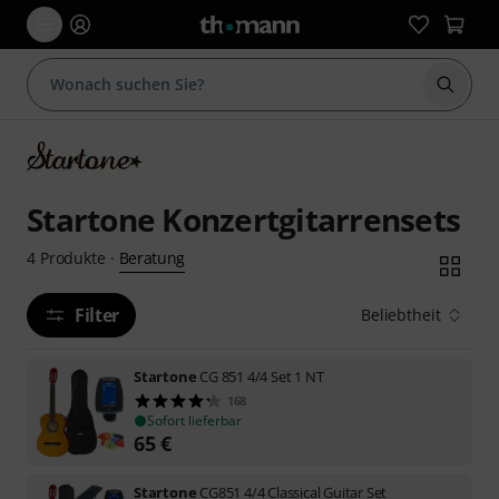
Suche 
Startone Konzertgitarrensets
Beratung
4
Produkte
·
Filter
Beliebtheit
Startone
CG 851 4/4 Set 1 NT
168
Sofort lieferbar
65
€
Startone
CG851 4/4 Classical Guitar Set