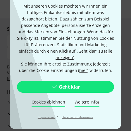
Mit unseren Cookies möchten wir Ihnen ein
* Pflichtfeld
fluffiges Einkaufserlebnis mit allem was
dazugehört bieten. Dazu zählen zum Beispiel
passende Angebote, personalisierte Anzeigen
Sicher einkaufen & bezahlen
und das Merken von Einstellungen. Wenn das für
Sie okay ist, stimmen Sie der Nutzung von Cookies
für Präferenzen, Statistiken und Marketing
einfach durch einen Klick auf „Geht klar“ zu (
alle
anzeigen
).
Sie können Ihre erteilte Zustimmung jederzeit
Bezahlen Sie vertraulich und sicher per Nachnahme,
über die Cookie-Einstellungen (
hier
) widerrufen.
Vorkasse, PayPal, Amazon Pay,
Klarna Sofort bezahlen
,
Klarna Ratenzahlung
oder Kreditkarte.
Geht klar
Ihre Vorteile
3 Jahre Thomann Garantie
Cookies ablehnen
Weitere Infos
30 Tage Money-Back-Garantie
·
Impressum
Datenschutzhinweise
Reparaturservice