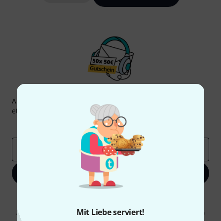
Thomann Newsletter
Abonniere den Thomann Newsletter und gewinne mit
etwas Glück einen von
50 Gutscheinen
über jeweils
50€
!
Inspirierende Beiträge
Deals
Thomann Insights
E-Mail-Adresse
*
Jetzt anmelden
Mit Klick auf „Jetzt anmelden“ stimmen Sie dem Erhalt von E-Mail-
Werbung und einer Messung des E-Mail-Nutzungsverhaltens zu. Die
Mit Liebe serviert!
Abmeldung ist jederzeit möglich. Weitere Informationen finden Sie in
unseren
Datenschutzhinweisen
.