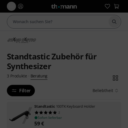
Suche 
Standtastic Zubehör für
Synthesizer
Beratung
3
Produkte
·
Filter
Beliebtheit
Standtastic
100TK Keyboard Holder
2
Sofort lieferbar
59
€