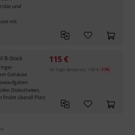
Strobe und
use mit
115
€
X B-Stock
ringer
30-Tage-Bestpreis
:
139
€
-17%
em Gehäuse
 Showaufgaben
bilen Diskotheken,
 findet überall Platz
9 €