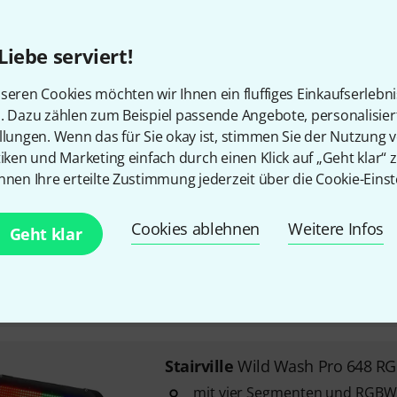
Stromaufnahme und kompakt
idealer Strobe-Effekt für alle
Liebe serviert!
egal ob auf Bühnen, Clubs, mo
Bars, etc., das LF-12 Stroboskop
seren Cookies möchten wir Ihnen ein fluffiges Einkaufserlebn
Sofort lieferbar
n. Dazu zählen zum Beispiel passende Angebote, personalisie
llungen. Wenn das für Sie okay ist, stimmen Sie der Nutzung 
tiken und Marketing einfach durch einen Klick auf „Geht klar“ z
Stairville
Wild Wash 132 LED C
nnen Ihre erteilte Zustimmung jederzeit über die Cookie-Einst
Lichtquelle: 132 Stück 5050 SM
W
Cookies ablehnen
Weitere Infos
Geht klar
Lichtfarbe: kaltweiß
Abstrahlwinkel: ca. 75°
Sofort lieferbar
Stairville
Wild Wash Pro 648 R
mit vier Segmenten und RGBW