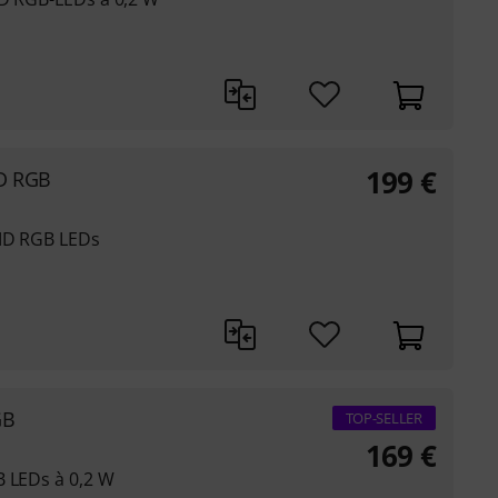
199
€
ED RGB
SMD RGB LEDs
GB
TOP-SELLER
169
€
B LEDs à 0,2 W