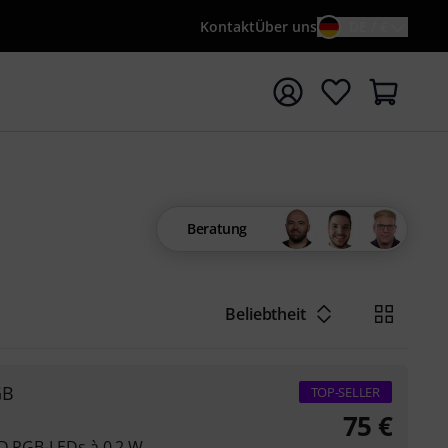
Kontakt
Über uns
DE / €
e mit Suchwort {searchTerm} starten
Beratung
Beliebtheit
GB
TOP-SELLER
75
€
MD RGB-LEDs à 0,2 W