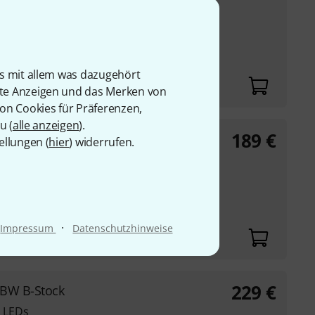
em Gehäuse
 Showaufgaben
bilen Diskotheken,
 findet überall Platz
is mit allem was dazugehört
rte Anzeigen und das Merken von
von Cookies für Präferenzen,
u (
alle anzeigen
).
189
€
W Bundle
ellungen (
hier
) widerrufen.
D Weißlicht-LEDs à 0,2
·
Impressum
Datenschutzhinweise
229
€
GBW B-Stock
 LEDs