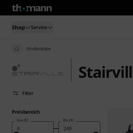
Shop
Service
Stroboskope
Stairvi
Filter
Preisbereich
Von (€)
Bis (€)