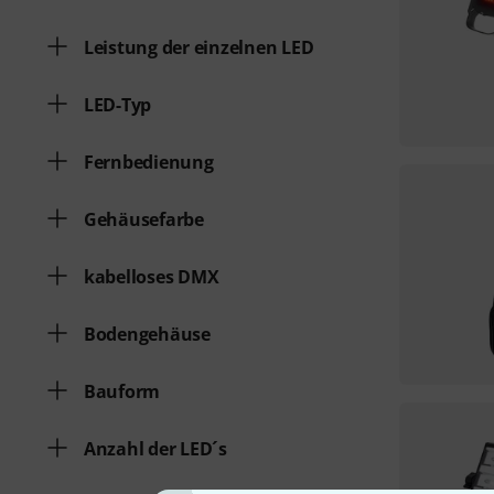
Leistung der einzelnen LED
LED-Typ
Fernbedienung
Gehäusefarbe
kabelloses DMX
Bodengehäuse
Bauform
Anzahl der LED´s