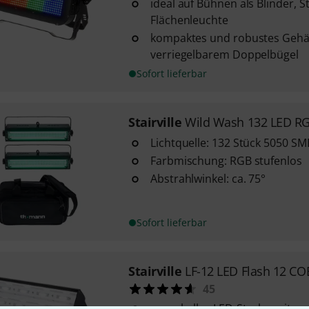
ideal auf Bühnen als Blinder, 
Flächenleuchte
kompaktes und robustes Gehä
verriegelbarem Doppelbügel
Sofort lieferbar
Stairville
Wild Wash 132 LED R
Lichtquelle: 132 Stück 5050 S
Farbmischung: RGB stufenlos
Abstrahlwinkel: ca. 75°
Sofort lieferbar
Stairville
LF-12 LED Flash 12 CO
45
superhelles LED-Strobe mit ge