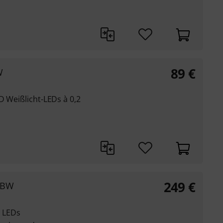
89
€
W
D Weißlicht-LEDs à 0,2
249
€
GBW
 LEDs