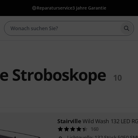
Reparaturservice
3 Jahre Garantie
Such
lle Stroboskope
10
Stairville
Wild Wash 132 LED R
160
Lichtquelle: 132 Stück 5050 S