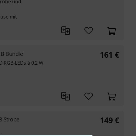
Strobe und
use mit
161
€
GB Bundle
MD RGB-LEDs à 0,2 W
149
€
B Strobe
ringer